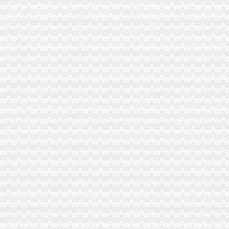
重庆恒盛集团到陈家湾可乘坐公交车：239路-重庆公交车网
【重庆从佰腾集团·佰腾数码广场重庆公司到陈家湾怎么走】用车问答
安乡县民政局2016年安乡县社会团体总况花名册
陈家桥公司注销
重庆农行的垃圾们！重庆_论坛_天涯社区
邵陈家桥乡会计审计公司|邵列表网
器件厂乐清市金石珠宝有限公司乐清市信达-经济/市场-图宝贝文档搜索
【宿州二手魅族手机交易市场_二手魅族手机价格】-宿州赶集网
建设宣示表多少字91交换站未操作-查股票网
沙坪坝区公司注销流程
重庆殡服务中心相关资讯_巴南殡用品批发-中国制造交易网
招商银行--步速者（）法律意见书
鑫珠——凤凰网房产北京
洗胶片的地方沙坪坝还有吗？
节后个工作日沙区窗口单位提前到岗服务热-专题频道-华龙网
重庆公司注销
重庆证件遗失挂失清算注销怎么登报价格|重庆证件遗失挂失清算注销怎
重庆涪陵电力实业股份有限公司关于子公司完成吸收合并及工商登记注
重庆市卫生局早就撤消了重庆卫虹品招标公司资格——善战者,不在
重庆国际实业投资股份有限公司关于注销控股子公司公告-股指期货频
购房近20年未办证房产公司注销了咋办？_房产重庆站_腾讯网