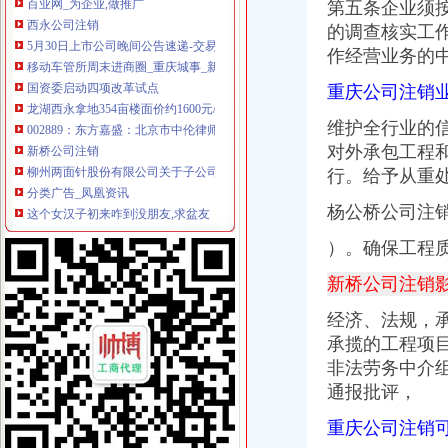
西永公司注销
第五条企业须
5月30日上市公司晚间公告速递-交易提示-南方财富网
的调查核实工
移动车管所周末进商圈_重庆城事_新浪重庆_新浪网
作经营业务的
国资委启动四项改革试点
龙湖西永拿地354亩楼面价约1600元/平米-中新网
重庆公司注销
002889：东方嘉盛：北京市中伦律师事务所关于公司次公开发行股
维护全行业的
新桥公司注销
对外承包工程
柳州两面针股份有限公司关于子公司完成注销登记的公告-保险频道-和
分类广告_凤凰资讯
行。给予从重
这个女汉子初来咋到没朋友,求盆友
杨公桥公司注
关于撤消上海联合公司期货交割存放地通知-期货频道-和讯网
公司经营地址变更-变更经营地址-营业执照地址变更-北京跨区经营注册
）。确保工程
童家桥公司注销
童家桥一日游重庆今题网
新桥公司注销
租售转让|重庆|长寿区_凤凰资讯
经济、法规，
【多图】万科锦程,大坪租房,石油路轻轨站高品质住宅精装2房出
重庆佩芬建筑劳务有限公司【企业信用,电话,地址,法人】_阿里
承揽的工程项
重庆市星火化工技术研究所_【电话地址_招聘信息_注册信息_信用信息
非法劳务中介
双碑公司注销
通报批评，
7月29日沪深信披大全
男子为接业务酒后驾车奔袭50公里再次酒驾被拘5日--法要闻--法频
重庆公司注销
普明中街中段公交_绵普明中街中段