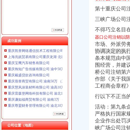
重庆戴盛贷款咨询有限公司
重庆翡誉商贸有限公司 渝南50万 （工商注册）
第十重庆公司
重庆慧风涂装材料有限公司 渝高10万 （工商注册）
三峡广场公司
重庆雷森堡网络科技有限公司 渝北10万 （工商注册）
重庆谦如福商贸有限公司 渝南3万 （公司转让）
不得巧立名目
重庆尊盟财务管理有限公司 渝北10万 （工商注册）
器口公司注销以阴
重庆安赐商贸有限公司 渝江10万 （工商注册）
成功案例
市场、外派劳
重庆凯誉网络通信技术工程有限公司渝中分公司 （工商注册）
协调决定的执
上海兆妩贸易有限公司重庆龙湖·北城天街分公司 （工商注册）
重庆宝鹰汽车销售有限公司
条本规范由中
重庆饰知广告传媒有限公司 渝中50万 （工商注册）
围经营，并建
重庆戴盛贷款咨询有限公司
桥公司注销第
重庆翡誉商贸有限公司 渝南50万 （工商注册）
作部《关于我
重庆慧风涂装材料有限公司 渝高10万 （工商注册）
工程商会章程
重庆雷森堡网络科技有限公司 渝北10万 （工商注册）
重庆谦如福商贸有限公司 渝南3万 （公司转让）
行以下不正当
重庆尊盟财务管理有限公司 渝北10万 （工商注册）
重庆安赐商贸有限公司 渝江10万 （工商注册）
活动：第九条
重庆凯誉网络通信技术工程有限公司渝中分公司 （工商注册）
严格执行国家
上海兆妩贸易有限公司重庆龙湖·北城天街分公司 （工商注册）
企业作出处罚
公司位置（地图）
峡广场公司注