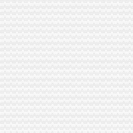
男子为接业务酒后驾车奔袭50公里再次酒驾被拘5日--法要闻--法频
普明中街中段公交_绵普明中街中段
重庆民丰农化股份有限公司2000年年度报告摘要_建峰化工（000950）
室内家装设计
三峡广场公司注销
【重庆三峡广场附近有会计实操培训机构吗】
【便民】重庆方送你便民15招！办证学车更方便！（文末有福利）-
宜昌市A级旅行社大全,宜昌旅行社排名,宜昌旅行社名录-公告中心-
重庆三峡广场会计审计公司|重庆列表网
平安巢智能车库讲述分期买不给付还能拿这是诈骗_第1页_孝感广告
青木关公司注销
健盛集团：发行股份及支付现金购买资产并募集配套资金暨关联交易预
重庆沙坪坝青木关会计审计公司|重庆列表网
公司理的概念分析-法律快车公司法
15年不和家里联系：走偏的三观-评论频道-华龙网
[发行]方正优选：更新招募说明书（2018年第1号）-[中财网]
井口公司注销
陕西省府谷县京府八尺沟煤矿八尺井口_黄页简介_地址电话-众网
山西初尝转型成果：产业基金撬动结构调整,废旧矿井变矿山公园！_
钢煤去产能完成80%年度任务有望提前完成--能源--人民网
?人力资源行政部XX年度工作总结?-三茅总结-三茅人力资源网
四川一流的公司注销项目服务公司变更费用_客集齐网