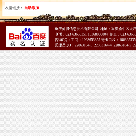
原告重庆高洁中央空调系统水处理有限公司起诉重庆市沙坪坝区人力资
友情链接：
自助添加
晨报万事通_新浪新闻
重庆“山城百店无货”活动示范店出炉中华人民共和国商务部网站
重庆城市广告公司的广告牌被拆除,沙坪坝区应否补偿?-坚守良
重庆帅博信息技术有限公司 地址：重庆渝中区大坪
曾家
电话：023-63653351 13368080804 传真：023-6365
【曾家两室一厅一卫|重庆二手房】-重庆房天下
咨询QQ：工商：1063653355 进出口权：1063653355
重庆曾家附近站长招聘|重庆曾家附近站长职位信息汇总|重庆站长招聘
受理员QQ：22863164-3 22863164-4 22863164-5 228
台中民宿~台中酒桶山曾家邨民宿
51La
【2018年田家庵区曾家香功夫煲仔饭店新招聘信息_电话_地址】-赶
曾家老大VS曾老大,是不是同一个-家在深圳
曾家公司注销
第六批疑似失联募公布17家失联募已被注销_天天基金网
淮南公司注销：转让或合作教学淮南第一家甜品店家乐福巧芋工坊-淮
一家注销两家被合并支付牌照收紧趋势明显_IT_财经_中金在线
小贷公司融资难或迎新轮洗牌:一年注销超150家|瀚华|公司股东_凤凰
沪7家蜜饯企业被注销百味林立丰上“黑榜”_大申网_腾讯网
杨公桥公司注销
【重庆江北区公司注册代理|公司年检代办|代办注册公司价格】-重庆赶
百业网_为企业,做推广
【湘潭二手苹果iPhone4S手机交易市场_二手苹果iPhone4S手机价格
【玉溪二手手机-玉溪iPhone4s转让信息】-玉溪赶集网