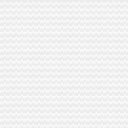
歌乐山公司注销
【图片】汤圆,就算一个人,也要好好的、_一个人吧_百度贴吧
实干树形象实绩惠民生_重庆时报网-懂得每个你
歌乐山哪里有回收手机的歌乐山哪里回收二手苹果手机-娃酷网
有七次逾期记录付已交办不下来-京东万象咨询中心
[忠诚与背叛]忠诚与背叛2
大学城公司注销
重庆南岸南坪公司注册、公司变更、公司注销【今日推荐网-重庆工商/
【图】公司不能经营不进行注销有什么后果-深圳南山公司注销-起点8
洛铁腕规范旅游市场84家无资质旅行社网点被注销-城市频道-国际
【58同城】济南历城建筑大学公司注销服务_公司注销代理_公司注销费
【58同城】呼和浩赛罕大学西路内资公司注册服务_内资公司注册代
磁器口公司注销
桂发祥：北京市君合律师事务所关于公司次公开发行股票并上市的补
崇文体育馆信用查询_崇文体育馆企业/相关公司信用报告查询–阿里
重庆市沙坪坝区磁器口宝轮寺法物经营部
北京注册公司需要一个注册地址_没有公司注册地址怎么办理？
士突击原型“钢铁七连”番号撤销曾歼敌5500余人
陈家湾公司注销
【图】沙坪坝步行街陈家湾工商代办注册公司代账一条龙_重庆工商注
重生之财源滚滚-正文第1469章祭奠-去看看小说网