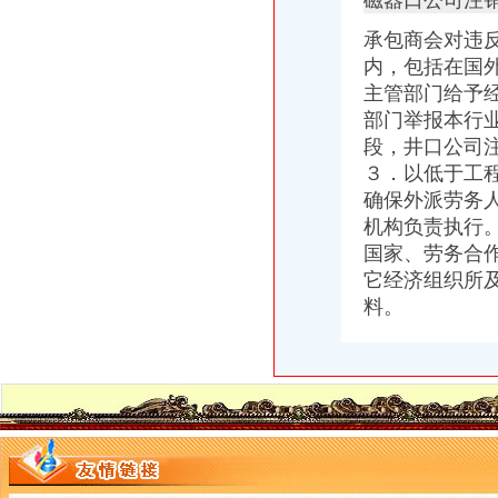
磁器口公司注销
【重庆从佰腾集团·佰腾数码广场重庆公司到陈家湾怎么走】用车问答
安乡县民政局2016年安乡县社会团体总况花名册
承包商会对违
陈家桥公司注销
内，包括在国
重庆农行的垃圾们！重庆_论坛_天涯社区
主管部门给予
邵陈家桥乡会计审计公司|邵列表网
部门举报本行
器件厂乐清市金石珠宝有限公司乐清市信达-经济/市场-图宝贝文档搜索
【宿州二手魅族手机交易市场_二手魅族手机价格】-宿州赶集网
段，井口公司
建设宣示表多少字91交换站未操作-查股票网
３．以低于工
沙坪坝区公司注销流程
确保外派劳务
重庆殡服务中心相关资讯_巴南殡用品批发-中国制造交易网
机构负责执行
招商银行--步速者（）法律意见书
国家、劳务合
鑫珠——凤凰网房产北京
它经济组织所
洗胶片的地方沙坪坝还有吗？
料。
节后个工作日沙区窗口单位提前到岗服务热-专题频道-华龙网
重庆公司注销
重庆证件遗失挂失清算注销怎么登报价格|重庆证件遗失挂失清算注销怎
重庆涪陵电力实业股份有限公司关于子公司完成吸收合并及工商登记注
重庆市卫生局早就撤消了重庆卫虹品招标公司资格——善战者,不在
重庆国际实业投资股份有限公司关于注销控股子公司公告-股指期货频
购房近20年未办证房产公司注销了咋办？_房产重庆站_腾讯网
沙坪坝区公司注销
【超越健身有限公司沙坪坝分公司2018新招聘信息】_聘网