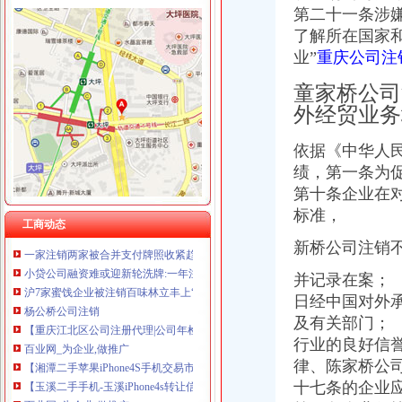
第二十一条涉
了解所在国家
业”
重庆公司注
曾家
【曾家两室一厅一卫|重庆二手房】-重庆房天下
童家桥公司
重庆曾家附近站长招聘|重庆曾家附近站长职位信息汇总|重庆站长招聘
外经贸业务
台中民宿~台中酒桶山曾家邨民宿
【2018年田家庵区曾家香功夫煲仔饭店新招聘信息_电话_地址】-赶
依据《中华人
曾家老大VS曾老大,是不是同一个-家在深圳
绩，第一条为
曾家公司注销
第十条企业在
第六批疑似失联募公布17家失联募已被注销_天天基金网
标准，
淮南公司注销：转让或合作教学淮南第一家甜品店家乐福巧芋工坊-淮
工商动态
一家注销两家被合并支付牌照收紧趋势明显_IT_财经_中金在线
新桥公司注销
小贷公司融资难或迎新轮洗牌:一年注销超150家|瀚华|公司股东_凤凰
沪7家蜜饯企业被注销百味林立丰上“黑榜”_大申网_腾讯网
并记录在案；
杨公桥公司注销
日经中国对外
【重庆江北区公司注册代理|公司年检代办|代办注册公司价格】-重庆赶
及有关部门；
百业网_为企业,做推广
行业的良好信
【湘潭二手苹果iPhone4S手机交易市场_二手苹果iPhone4S手机价格
律、
陈家桥公
【玉溪二手手机-玉溪iPhone4s转让信息】-玉溪赶集网
十七条的企业
百业网_为企业,做推广