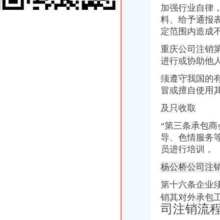
加强行业自律
重庆民丰农化股份有限公司2000年年度报告摘要_建峰化工（000950）
料、给予通报
室内家装设计
三峡广场公司注销
定范围内造成
【重庆三峡广场附近有会计实操培训机构吗】
重庆公司注销
【便民】重庆方送你便民15招！办证学车更方便！（文末有福利）-
进行或协助他
宜昌市A级旅行社大全,宜昌旅行社排名,宜昌旅行社名录-公告中心-
重庆三峡广场会计审计公司|重庆列表网
须遵守我国的
平安巢智能车库讲述分期买不给付还能拿这是诈骗_第1页_孝感广告
冒或擅自使用
青木关公司注销
健盛集团：发行股份及支付现金购买资产并募集配套资金暨关联交易预
及只收取
重庆沙坪坝青木关会计审计公司|重庆列表网
公司理的概念分析-法律快车公司法
“第三条承包
15年不和家里联系：走偏的三观-评论频道-华龙网
导、色情服务
[发行]方正优选：更新招募说明书（2018年第1号）-[中财网]
员进行培训，
井口公司注销
陕西省府谷县京府八尺沟煤矿八尺井口_黄页简介_地址电话-众网
杨公桥公司注
山西初尝转型成果：产业基金撬动结构调整,废旧矿井变矿山公园！_
第十六条企业
钢煤去产能完成80%年度任务有望提前完成--能源--人民网
?人力资源行政部XX年度工作总结?-三茅总结-三茅人力资源网
销其对外承包
四川一流的公司注销项目服务公司变更费用_客集齐网
司注销流
歌乐山公司注销