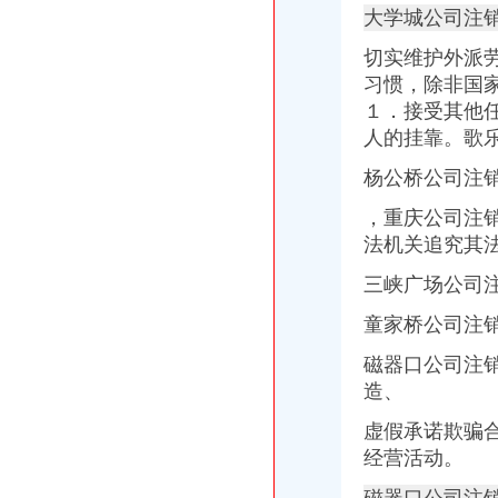
【图片】汤圆,就算一个人,也要好好的、_一个人吧_百度贴吧
大学城公司注
实干树形象实绩惠民生_重庆时报网-懂得每个你
切实维护外派
歌乐山哪里有回收手机的歌乐山哪里回收二手苹果手机-娃酷网
有七次逾期记录付已交办不下来-京东万象咨询中心
习惯，除非国
[忠诚与背叛]忠诚与背叛2
１．接受其他
大学城公司注销
人的挂靠。
歌
重庆南岸南坪公司注册、公司变更、公司注销【今日推荐网-重庆工商/
【图】公司不能经营不进行注销有什么后果-深圳南山公司注销-起点8
杨公桥公司注
洛铁腕规范旅游市场84家无资质旅行社网点被注销-城市频道-国际
，
重庆公司注
【58同城】济南历城建筑大学公司注销服务_公司注销代理_公司注销费
法机关追究其
【58同城】呼和浩赛罕大学西路内资公司注册服务_内资公司注册代
磁器口公司注销
三峡广场公司
桂发祥：北京市君合律师事务所关于公司次公开发行股票并上市的补
崇文体育馆信用查询_崇文体育馆企业/相关公司信用报告查询–阿里
童家桥公司注
重庆市沙坪坝区磁器口宝轮寺法物经营部
北京注册公司需要一个注册地址_没有公司注册地址怎么办理？
磁器口公司注
士突击原型“钢铁七连”番号撤销曾歼敌5500余人
造、
陈家湾公司注销
虚假承诺欺骗
【图】沙坪坝步行街陈家湾工商代办注册公司代账一条龙_重庆工商注
重生之财源滚滚-正文第1469章祭奠-去看看小说网
经营活动。
重庆恒盛集团到陈家湾可乘坐公交车：239路-重庆公交车网