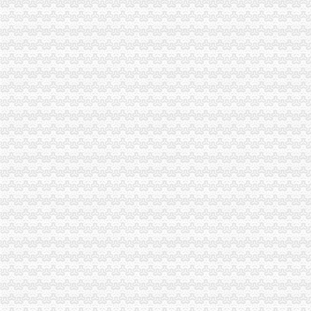
百业网_为企业,做推广
西永公司注销
5月30日上市公司晚间公告速递-交易提示-南方财富网
移动车管所周末进商圈_重庆城事_新浪重庆_新浪网
国资委启动四项改革试点
龙湖西永拿地354亩楼面价约1600元/平米-中新网
002889：东方嘉盛：北京市中伦律师事务所关于公司次公开发行股
新桥公司注销
柳州两面针股份有限公司关于子公司完成注销登记的公告-保险频道-和
分类广告_凤凰资讯
这个女汉子初来咋到没朋友,求盆友
关于撤消上海联合公司期货交割存放地通知-期货频道-和讯网
公司经营地址变更-变更经营地址-营业执照地址变更-北京跨区经营注册
童家桥公司注销
童家桥一日游重庆今题网
租售转让|重庆|长寿区_凤凰资讯
【多图】万科锦程,大坪租房,石油路轻轨站高品质住宅精装2房出
重庆佩芬建筑劳务有限公司【企业信用,电话,地址,法人】_阿里
重庆市星火化工技术研究所_【电话地址_招聘信息_注册信息_信用信息
双碑公司注销
7月29日沪深信披大全