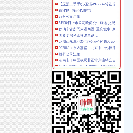
百业网_为企业,做推广
西永公司注销
5月30日上市公司晚间公告速递-交易提示-南方
移动车管所周末进商圈_重庆城事_新浪重庆_新
国资委启动四项改革试点
龙湖西永拿地354亩楼面价约1600元/平米-中新
002889：东方嘉盛：北京市中伦律师事务所
新桥公司注销
济南市市中国税局非正常户注销公告（二）
靖江日报数字报-泰州市靖江地税局注销税务登
柳州两面针股份有限公司关于子公司完成注销登
分类广告_凤凰资讯
这个女汉子初来咋到没朋友,求盆友
童家桥公司注销
童家桥一日游重庆今题网
租售转让|重庆|长寿区_凤凰资讯
【多图】万科锦程,大坪租房,石油路轻轨站高品
重庆佩芬建筑劳务有限公司【企业信用,电话,地
重庆市星火化工技术研究所_【电话地址_招聘信
双碑公司注销
7月29日沪深信披大全