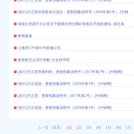
[发行]方正优选：更新招募说明书（2018年第1号）-[中财网]
[发行]方正富邦创新动力混合：更新招募说明书（2018年第1号）-[中财
财富网
浪网
省国土资源厅办公室关于限期办理过期矿权相关手续的通知--湖北省
网
新闻速递
关于公司次公开发行股
上海浙江中路65号装修公司
老虎机怎么消分讲解_社会科学院
记证件通告
记的公告-保险频道-和
[发行]方正富邦惠利纯：更新招募说明书（2017年第2号）-[中财网]
[发行]方正优选：更新招募说明书（2018年第1号）-[中财网]
[发行]方正货：更新招募说明书（2017年第2号）-[中财网]
质住宅精装2房出
[发行]方正优选：更新招募说明书（2018年第1号）-[中财网]
址,法人】_阿里
息_注册信息_信用信息
上一页 ［首页］
［1］
［2］
［3］
［4］
［5］
［6］
［7］