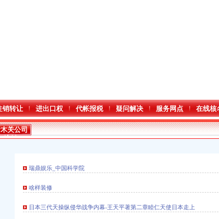
注销转让
进出口权
代帐报税
疑问解决
服务网点
在线核
青木关公司
注销
瑞鼎娱乐_中国科学院
啥样装修
日本三代天操纵侵华战争内幕-王天平著第二章睦仁天使日本走上