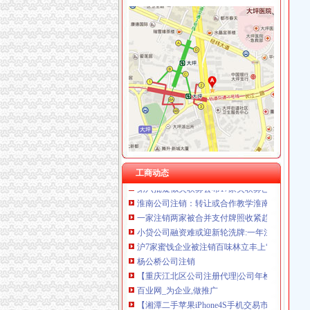
曾家
【曾家两室一厅一卫|重庆二手房】-重庆房天下
重庆曾家附近站长招聘|重庆曾家附近站长职位
台中民宿~台中酒桶山曾家邨民宿
【2018年田家庵区曾家香功夫煲仔饭店新招聘信
曾家老大VS曾老大,是不是同一个-家在深圳
曾家公司注销
工商动态
第六批疑似失联募公布17家失联募已被注销_天
淮南公司注销：转让或合作教学淮南第一家甜品
一家注销两家被合并支付牌照收紧趋势明显_IT
小贷公司融资难或迎新轮洗牌:一年注销超150家
沪7家蜜饯企业被注销百味林立丰上“黑榜”_大申
杨公桥公司注销
【重庆江北区公司注册代理|公司年检代办|代办
百业网_为企业,做推广
【湘潭二手苹果iPhone4S手机交易市场_二手苹果i
【玉溪二手手机-玉溪iPhone4s转让信息】-玉