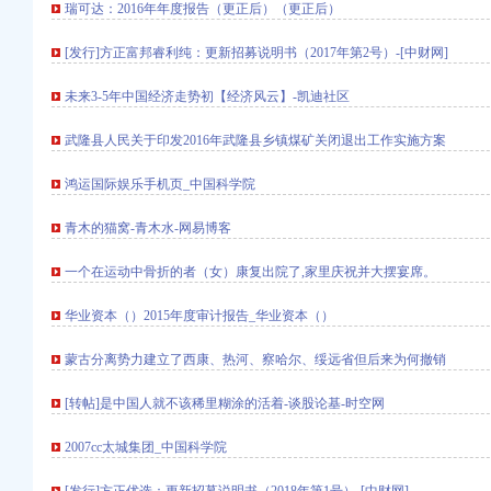
瑞可达：2016年年度报告（更正后）（更正后）
[发行]方正富邦睿利纯：更新招募说明书（2017年第2号）-[中财网]
未来3-5年中国经济走势初【经济风云】-凯迪社区
武隆县人民关于印发2016年武隆县乡镇煤矿关闭退出工作实施方案
信息汇总|重庆站长招聘
鸿运国际娱乐手机页_中国科学院
息_电话_地址】-赶
青木的猫窝-青木水-网易博客
一个在运动中骨折的者（女）康复出院了,家里庆祝并大摆宴席。
天基金网
店家乐福巧芋工坊-淮
华业资本（）2015年度审计报告_华业资本（）
_财经_中金在线
|瀚华|公司股东_凤凰
蒙古分离势力建立了西康、热河、察哈尔、绥远省但后来为何撤销
网_腾讯网
[转帖]是中国人就不该稀里糊涂的活着-谈股论基-时空网
注册公司价格】-重庆赶
2007cc太城集团_中国科学院
Phone4S手机价格
溪赶集网