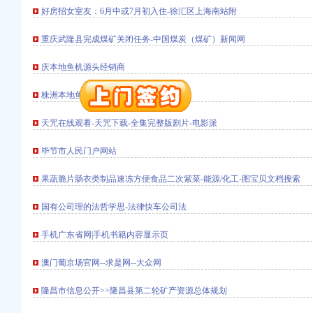
册）
好房招女室友：6月中或7月初入住-徐汇区上海南站附
重庆武隆县完成煤矿关闭任务-中国煤炭（煤矿）新闻网
册）
庆本地鱼机源头经销商
注册）
）
株洲本地鱼机源头经销商
册）
天咒在线观看-天咒下载-全集完整版剧片-电影派
 （工商注册）
司 （工商注册）
毕节市人民门户网站
册）
果蔬脆片肠衣类制品速冻方便食品二次紫菜-能源/化工-图宝贝文档搜索
国有公司理的法哲学思-法律快车公司法
册）
注册）
手机广东省网|手机书籍内容显示页
）
册）
澳门葡京场官网--求是网--大众网
 （工商注册）
隆昌市信息公开>>隆昌县第二轮矿产资源总体规划
司 （工商注册）