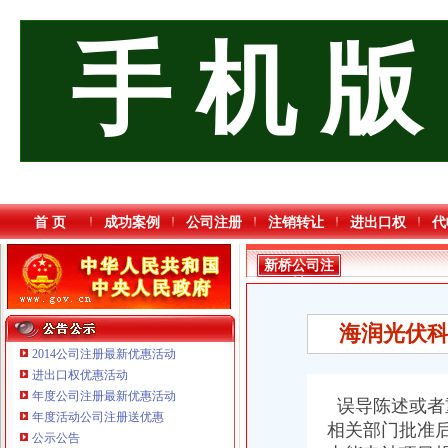
手 机 版
首 页
成功案例
公司注册
注销转让
进出口权
代
新桥公司注
销
海润光伏科
2014公司注册最新优惠活动
进出口权优惠活动
年度公司注册最新优惠活动
误导陈述或者
年度活动公司注册送优惠
相关部门批准后
公示公告