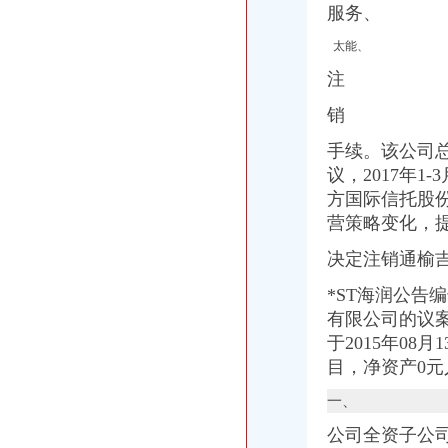
松江新桥工业公司诉上海万和投资发展有限公司-判裁案例-110网
服务、
四川华澳新桥集团有限公司_【工商信息_电话地址_注册信息_信用信息
太能、
宝安新桥一般纳科人代理记帐小规模公司代理记账【今日推荐网-深圳
吸收合并公告（）-新闻频道-和讯网
注
宝安新桥街道公司注册财务代理,做帐报税,工商注册【今日推荐网-
【新北三井新桥周边公司注册变更注销代理记账代办刻章】-新北三井
销
【重庆新桥公司资质认证|企业资质认证|企业认证网】-重庆赶集网
手续。该公司
【重庆新桥外资公司注册|香港公司注册|离岸公司注册】-重庆赶集网
议，2017年1
衡山县材公司新桥店_【信用信息_诉讼信息_财务信息_注册信息_
【上海新桥审计代理|代办审计】-上海赶集网
方国际信托股
盐城悦泰电子有限公司新桥制造厂
营策略变化，
【上海新桥专项审计|专项审批|工商专项审批】-上海赶集网
决定注销通榆
关于撤销中国人寿保险股份有限公司温州市瓯海区支公司新桥街道营
沙井街道新桥公司注册一把手办理-发好啦
*ST海润公告
【58同城】上海松江新桥香港公司注册_注册香港公司_离岸公司注册
有限公司的议
[公告]四环生物：关于公司新桥镇圩里村土地回收及地上建筑物拆迁补
于2015年08
上海验资：松江新桥注册公司变更年检安诚陈婷一直在等你-上海爱问
房地产公司注销流程第一文库网
目，净资产0
苏州中宏商业经营管理有限公司新桥分公司
一、
【58同城】新桥税务咨询热线_新桥税务咨询公司_新桥税务咨询服务
温州市亮洁洗涤服务有限公司新桥服务部_【信用信息_诉讼信息_财务
公司全资子公
常熟市农业生产资料有限公司新桥配送中心_【电话地址_招聘信息_注