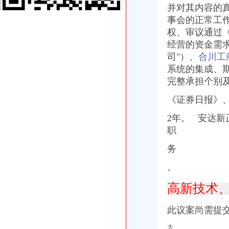
并
对其内容的
【58同城】上海松江新桥香港公司注册_注册香港公司_离岸公司注册
事会的正常工
[公告]四环生物：关于公司新桥镇圩里村土地回收及地上建筑物拆迁补
权、审议通过
上海验资：松江新桥注册公司变更年检安诚陈婷一直在等你-上海爱问
房地产公司注销流程第一文库网
经营的资金需求
苏州中宏商业经营管理有限公司新桥分公司
司"）、
合川工
【58同城】新桥税务咨询热线_新桥税务咨询公司_新桥税务咨询服务
系统的集成、
温州市亮洁洗涤服务有限公司新桥服务部_【信用信息_诉讼信息_财务
完整承担个别
常熟市农业生产资料有限公司新桥配送中心_【电话地址_招聘信息_注
四川乐山邦尔康农业开发有限公司新桥店_【电话地址_招聘信息_注册
《证券日报》
上海企业公关：九亭新桥附近咨询财务记账报税、整理旧账、办进出权
2年。 安达新
北京旅游：百货商场分公司注销完毕_证券频道_全景网_资本市场第一
永煤公司新桥矿12月29日隔型三相异步电动机二次发布_中国招标网
职
关于泰康人寿保险股份有限公司云南分公司撤销羊场营销服务部等18家
务
北京旅游：百货商场分公司注销完毕_证券时报网
新桥公司注销
。
柳州两面针股份有限公司关于子公司完成注销登记的公告-保险频道-和
分类广告_凤凰资讯
高新技术
这个女汉子初来咋到没朋友,求盆友
关于撤消上海联合公司期货交割存放地通知-期货频道-和讯网
此议案尚需提
公司经营地址变更-变更经营地址-营业执照地址变更-北京跨区经营注册
【58同城】无锡江阴新桥镇公司注销服务_公司注销代理_公司注销费用
大