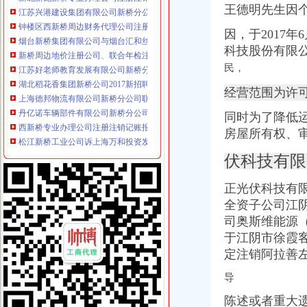
钟楼区西新桥周边财务代理公司注册提供地址注销变更-常州58同城
王德明先生因
烟台新桥集团有限公司与烟台汇和丝绸有限公司、烟台天启丝绸有限责
因，于2017
新桥周边地价注册公司、联合年检注销-找安诚财务小王-上海58同城
江苏好老师教育发展有限公司新桥分公司2017新招聘信息_电话_地
科技股份有限
湖北稻花香集团新桥公司2017新招聘信息_电话_地址-58企业名录
民，
上海德邦物流有限公司新桥分公司联系方式_信用报告_工商信息-启信宝
丹亿诺车辆部件有限公司新桥分公司联系方式_信用报告_工商信息-
经营范围为许
西新桥专业办理公司注册注销记账报税找安诚刘会计-常州58同城
同时为了降低
松江新桥工业公司诉上海万和投资发展有限公司-判裁案例-110网
房屋所有权、
四川华澳新桥集团有限公司_【工商信息_电话地址_注册信息_信用信息
宝安新桥一般纳科人代理记帐小规模公司代理记账【今日推荐网-深圳
伏科技有限
吸收合并公告（）-新闻频道-和讯网
宝安新桥街道公司注册财务代理,做帐报税,工商注册【今日推荐网-
正光伏科技有限
【新北三井新桥周边公司注册变更注销代理记账代办刻章】-新北三井
全资子公司江
【重庆新桥公司资质认证|企业资质认证|企业认证网】-重庆赶集网
司奥斯维能源
【重庆新桥外资公司注册|香港公司注册|离岸公司注册】-重庆赶集网
衡山县材公司新桥店_【信用信息_诉讼信息_财务信息_注册信息_
于江阴市徐霞客
【上海新桥审计代理|代办审计】-上海赶集网
定注销阿拉善
盐城悦泰电子有限公司新桥制造厂
导
【上海新桥专项审计|专项审批|工商专项审批】-上海赶集网
关于撤销中国人寿保险股份有限公司温州市瓯海区支公司新桥街道营
陈述或者重大
沙井街道新桥公司注册一把手办理-发好啦