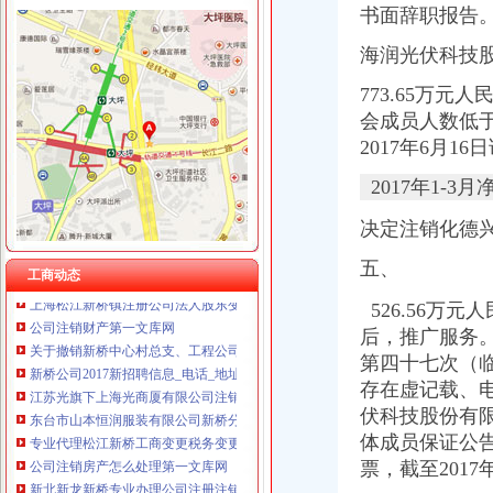
重庆翡誉商贸有限公司 渝南50万 （工商注册）
书面辞职报告
重庆慧风涂装材料有限公司 渝高10万 （工商注册）
新桥公司注销
重庆雷森堡网络科技有限公司 渝北10万 （工商注册）
海润光伏科技股
柳州两面针股份有限公司关于子公司完成注销登记的公告-保险频道-和
重庆谦如福商贸有限公司 渝南3万 （公司转让）
分类广告_凤凰资讯
773.65万
重庆尊盟财务管理有限公司 渝北10万 （工商注册）
这个女汉子初来咋到没朋友,求盆友
重庆安赐商贸有限公司 渝江10万 （工商注册）
会成员人数低于
关于撤消上海联合公司期货交割存放地通知-期货频道-和讯网
重庆凯誉网络通信技术工程有限公司渝中分公司 （工商注册）
2017年6月
公司经营地址变更-变更经营地址-营业执照地址变更-北京跨区经营注册
上海兆妩贸易有限公司重庆龙湖·北城天街分公司 （工商注册）
【58同城】无锡江阴新桥镇公司注销服务_公司注销代理_公司注销费用
2017年1-3
松江九亭注销需要多少钱_松江新桥注册公司-机电之家网
关于注销大连新桥保险代理有限公司许可证的公告-中国保监会大连监
决定注销化德
松江新桥代理记账公司注册注销变更杨会计就在您身边-上海58同城
五、
上海松江新桥镇注册公司法人股东变更公司注销找卢会计-上海58同城
工商动态
公司注销财产第一文库网
526
.
56万元
关于撤销新桥中心村总支、工程公司支部的通知
后，推广服务。
新桥公司2017新招聘信息_电话_地址-58企业名录
第四十七次（
江苏光旗下上海光商厦有限公司注销_江苏光（）股吧_
东台市山本恒润服装有限公司新桥分公司联系方式_信用报告_工商信息
存在虚记载、电
专业代理松江新桥工商变更税务变更公司注销找安诚梅莹-上海58同城
伏科技股份有
公司注销房产怎么处理第一文库网
体成员保证公告
新北新龙新桥专业办理公司注册注销记账报税刻章变更等-常州58同城
票，截至2017
江苏兴港建设集团有限公司新桥分公司联系方式_信用报告_工商信息-