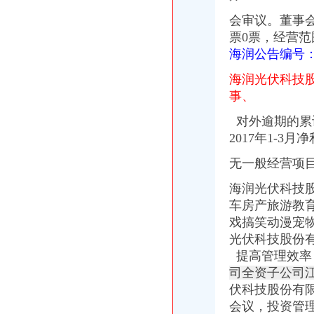
松江九亭注销需要多少钱_松江新桥注册公司-机电之家网
会审议。董事
关于注销大连新桥保险代理有限公司许可证的公告-中国保监会大连监
票0票，经营
松江新桥代理记账公司注册注销变更杨会计就在您身边-上海58同城
海润公告编号
上海松江新桥镇注册公司法人股东变更公司注销找卢会计-上海58同城
公司注销财产第一文库网
海润光伏科技
关于撤销新桥中心村总支、工程公司支部的通知
事、
新桥公司2017新招聘信息_电话_地址-58企业名录
江苏光旗下上海光商厦有限公司注销_江苏光（）股吧_
对外逾期的累
东台市山本恒润服装有限公司新桥分公司联系方式_信用报告_工商信息
2017年1-3
专业代理松江新桥工商变更税务变更公司注销找安诚梅莹-上海58同城
公司注销房产怎么处理第一文库网
无一般经营项
新北新龙新桥专业办理公司注册注销记账报税刻章变更等-常州58同城
江苏兴港建设集团有限公司新桥分公司联系方式_信用报告_工商信息-
海润光伏科技股
钟楼区西新桥周边财务代理公司注册提供地址注销变更-常州58同城
车房产旅游教
烟台新桥集团有限公司与烟台汇和丝绸有限公司、烟台天启丝绸有限责
戏搞笑动漫宠物
新桥周边地价注册公司、联合年检注销-找安诚财务小王-上海58同城
光伏科技股份有限
江苏好老师教育发展有限公司新桥分公司2017新招聘信息_电话_地
提高管理效率
湖北稻花香集团新桥公司2017新招聘信息_电话_地址-58企业名录
司全资子公司
上海德邦物流有限公司新桥分公司联系方式_信用报告_工商信息-启信宝
伏科技股份有
丹亿诺车辆部件有限公司新桥分公司联系方式_信用报告_工商信息-
西新桥专业办理公司注册注销记账报税找安诚刘会计-常州58同城
会议，投
资管