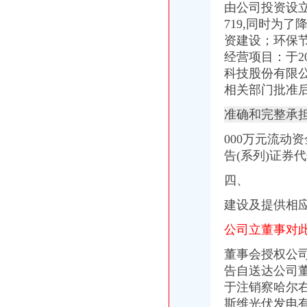
由公司投资设立
四川乐山邦尔康农业开发有限公司新桥店_【电话地址_招聘信息_注册
719,同时为
上海企业公关：九亭新桥附近咨询财务记账报税、整理旧账、办进出权
资建设；环保
北京旅游：百货商场分公司注销完毕_证券频道_全景网_资本市场第一
经营项目：于2
永煤公司新桥矿12月29日隔型三相异步电动机二次发布_中国招标网
关于泰康人寿保险股份有限公司云南分公司撤销羊场营销服务部等18家
科技股份有限
北京旅游：百货商场分公司注销完毕_证券时报网
相关部门批准
准确和完整承
000万元流动
告(系列)证券
四、
建设及提供相
公司立董事对
董事会授权公
告自送达公司
于注销察哈尔
斯维光伏发电有