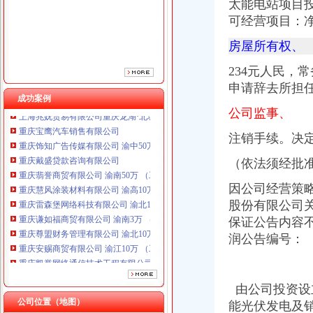
太能电站项目
可经营项目：
房屋所有权、
234元人民，
申请辞去所担
成功案例
重庆宝鹰汽车销售有限公司
公司监事、
重庆饰知广告传媒有限公司 渝中50万 （工商注册）
注销手续。决
重庆戴盛贷款咨询有限公司
重庆翡誉商贸有限公司 渝南50万 （工商注册）
（依法须经批
重庆慧风涂装材料有限公司 渝高10万 （工商注册）
重庆雷森堡网络科技有限公司 渝北10万 （工商注册）
因公司经营策略
重庆谦如福商贸有限公司 渝南3万 （公司转让）
股份有限公司
重庆尊盟财务管理有限公司 渝北10万 （工商注册）
保证公告内容
重庆安赐商贸有限公司 渝江10万 （工商注册）
润公告编号：
重庆凯誉网络通信技术工程有限公司渝中分公司 （工商注册）
上海兆妩贸易有限公司重庆龙湖·北城天街分公司 （工商注册）
重庆宝鹰汽车销售有限公司
重庆饰知广告传媒有限公司 渝中50万 （工商注册）
由公司投资设
重庆戴盛贷款咨询有限公司
公司位置（地图）
能光伏发电及