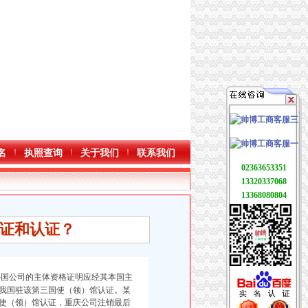
名
执照查询
关于我们
联系我们
02363653351
13320337068
13368080804
证和认证？
外国公司的主体资格证明应经其本国主
我国驻该第三国使（领）馆认证。某
使（领）馆认证，重庆公司注销最后