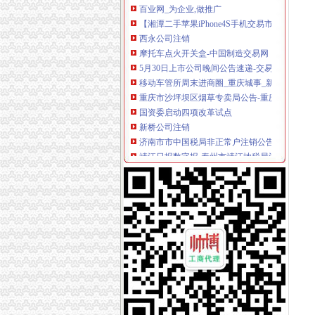
【湘潭二手苹果iPhone4S手机交易市场_二手苹果i
西永公司注销
摩托车点火开关盒-中国制造交易网
5月30日上市公司晚间公告速递-交易提示-南方
移动车管所周末进商圈_重庆城事_新浪重庆_新
重庆市沙坪坝区烟草专卖局公告-重庆市烟草专
国资委启动四项改革试点
新桥公司注销
济南市市中国税局非正常户注销公告（二）
靖江日报数字报-泰州市靖江地税局注销税务登
柳州两面针股份有限公司关于子公司完成注销登
分类广告_凤凰资讯
这个女汉子初来咋到没朋友,求盆友
童家桥公司注销
童家桥一日游重庆今题网
金融街：公开发行2009年第一期公司券募集说明
冷水江市锑讯工贸有限责任公司布溪印刷厂_黄
租售转让|重庆|长寿区_凤凰资讯
铸铁排气管公司_铸铁排气管厂家_公司黄页-阿
双碑公司注销
绵市健羽建材有限公司_黄页简介_地址电话-众