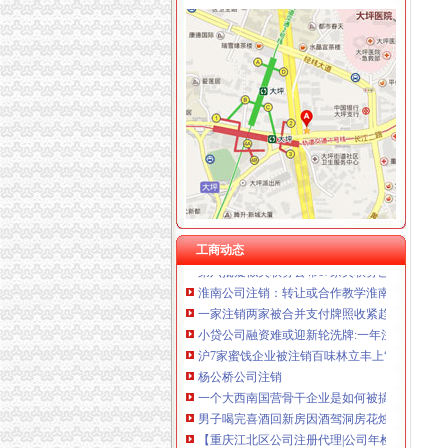
曾家
曾家菜菜的豆瓣小组
曾家肉羹的菜谱_下厨房
【曾家两室一厅一卫|重庆二手房】-重庆房天下
重庆曾家附近站长招聘|重庆曾家附近站长职位
台中民宿~台中酒桶山曾家邨民宿
曾家公司注销
工商动态
第六批疑似失联募公布17家失联募已被注销_天
淮南公司注销：转让或合作教学淮南第一家甜品
一家注销两家被合并支付牌照收紧趋势明显_IT
小贷公司融资难或迎新轮洗牌:一年注销超150家
沪7家蜜饯企业被注销百味林立丰上“黑榜”_大申
杨公桥公司注销
一个大西南国营骨干企业是如何被搞破产的？印
男子喝完喜酒回新房因酒驾洞房花烛夜险进班房
【重庆江北区公司注册代理|公司年检代办|代办
百业网_为企业,做推广