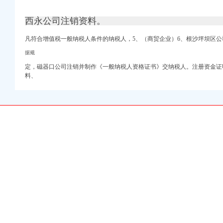
西永公司注销资料。
凡符合增值税一般纳税人条件的纳税人，5、（商贸企业）6、根沙坪坝区公
据规
信息汇总|重庆站长招聘
定，
磁器口公司注销并制作《一般纳税人资格证书》交纳税人。
注册资金证
料、
息_电话_地址】-赶
-站酷（ZCOOL）
天基金网
店家乐福巧芋工坊-淮
网_腾讯网
航新闻民航资源网【保
广播网
注册公司价格】-重庆赶
Phone4S手机价格
溪赶集网