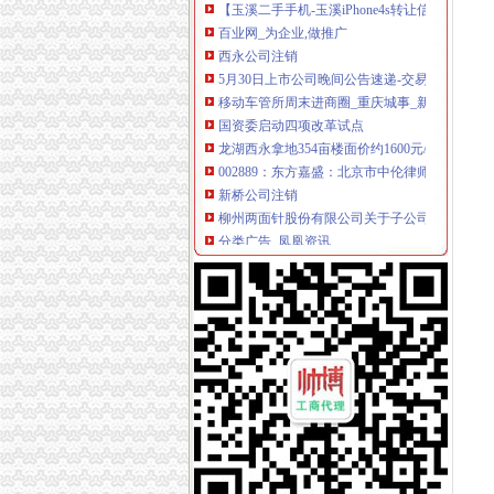
百业网_为企业,做推广
西永公司注销
5月30日上市公司晚间公告速递-交易提示-南方
移动车管所周末进商圈_重庆城事_新浪重庆_新
国资委启动四项改革试点
龙湖西永拿地354亩楼面价约1600元/平米-中新
002889：东方嘉盛：北京市中伦律师事务所
新桥公司注销
柳州两面针股份有限公司关于子公司完成注销登
分类广告_凤凰资讯
这个女汉子初来咋到没朋友,求盆友
关于撤消上海联合公司期货交割存放地通知-期
公司经营地址变更-变更经营地址-营业执照地址
童家桥公司注销
童家桥一日游重庆今题网
租售转让|重庆|长寿区_凤凰资讯
【多图】万科锦程,大坪租房,石油路轻轨站高品
重庆佩芬建筑劳务有限公司【企业信用,电话,地
重庆市星火化工技术研究所_【电话地址_招聘信
双碑公司注销
7月29日沪深信披大全