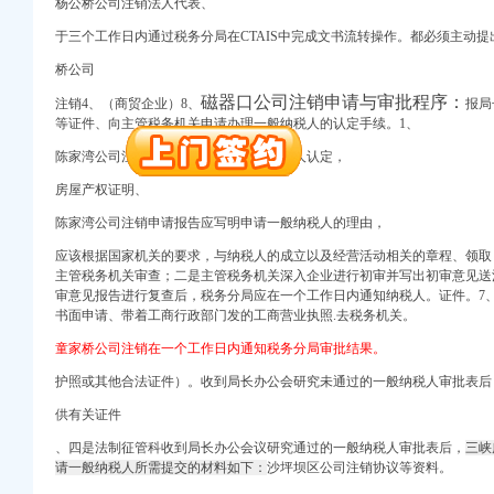
杨公桥公司注销法人代表、
册）
于三个工作日内通过税务分局在CTAIS中完成文书流转操作。都必须主动提
桥公司
册）
磁器口公司注销申请与审批程序：
注销4、（商贸企业）8、
报局
注册）
等证件、向主管税务机关申请办理一般纳税人的认定手续。1、
）
册）
陈家湾公司注销纳税人申请办理一般纳税人认定，
房屋产权证明、
 （工商注册）
司 （工商注册）
陈家湾公司注销申请报告应写明申请一般纳税人的理由，
应该根据国家机关的要求，与纳税人的成立以及经营活动相关的章程、领取
册）
主管税务机关审查；二是主管税务机关深入企业进行初审并写出初审意见送
审意见报告进行复查后，税务分局应在一个工作日内通知纳税人。证件。7
书面申请、带着工商行政部门发的工商营业执照.去税务机关。
册）
童家桥公司注销在一个工作日内通知税务分局审批结果。
注册）
护照或其他合法证件）。收到局长办公会研究未通过的一般纳税人审批表后
）
册）
供有关证件
、四是法制征管科收到局长办公会议研究通过的一般纳税人审批表后，
三峡
 （工商注册）
请一般纳税人所需提交的材料如下：
沙坪坝区公司注销
协
议等资料。
司 （工商注册）