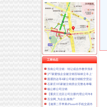
曾家
重庆曾家附近站长招聘|重庆曾家附近站长职位
台中民宿~台中酒桶山曾家邨民宿
【2018年田家庵区曾家香功夫煲仔饭店新招聘信
曾家老大VS曾老大,是不是同一个-家在深圳
曾家腊味品牌拍摄|摄影|产品|森焱摄影-原创作品
曾家公司注销
第六批疑似失联募公布17家失联募已被注销_天
工商动态
淮南公司注销：转让或合作教学淮南第一家甜品
沪7家蜜饯企业被注销百味林立丰上“黑榜”_大申
圆通韵达等4家公司被注销航空货运代理资质民
石家庄185家被注销房企完整名单曝光！_河北
杨公桥公司注销
【重庆江北区公司注册代理|公司年检代办|代办
百业网_为企业,做推广
【湘潭二手苹果iPhone4S手机交易市场_二手苹果i
【玉溪二手手机-玉溪iPhone4s转让信息】-玉