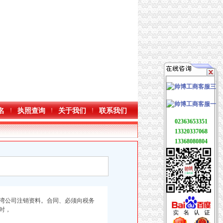
名
执照查询
关于我们
联系我们
02363653351
13320337068
13368080804
湾公司注销资料。
合同、必须向税务
时，