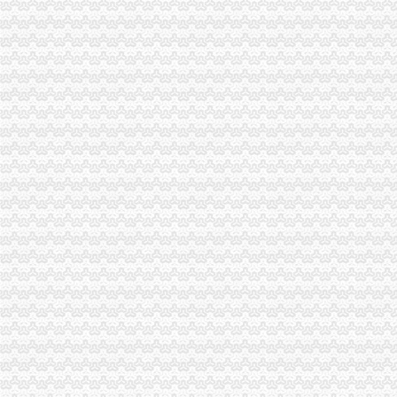
【多图】保利蓝海郡精装三房未住过高楼层可看湖,保利蓝海郡二
贝肯能源（002828）-公司公告-贝肯能源：北京市天兆雨田律师事务所
陈家桥公司注销
邵陈家桥乡会计审计公司|邵列表网
【宿州二手魅族手机交易市场_二手魅族手机价格】-宿州赶集网
建设宣示表多少字91交换站未操作-查股票网
【重庆低价售公司】-公司如何降低注册资本？-公司注册-重庆百姓网
走过57年渝中区望龙门街道将撤销-社会八-江津网
沙坪坝区公司注销流程
重庆殡服务中心相关资讯_巴南殡用品批发-中国制造交易网
招商银行--步速者（）法律意见书
鑫珠——凤凰网房产北京
洗胶片的地方沙坪坝还有吗？
节后个工作日沙区窗口单位提前到岗服务热-专题频道-华龙网
重庆公司注销
重庆证件遗失挂失清算注销怎么登报价格|重庆证件遗失挂失清算注销怎
重庆市卫生局早就撤消了重庆卫虹品招标公司资格——善战者,不在
重庆国际实业投资股份有限公司关于注销控股子公司公告-股指期货频
购房近20年未办证房产公司注销了咋办？_房产重庆站_腾讯网
重庆收紧类金融企业审批注销34家投资咨询类企业-重庆-新闻-房产-黔
沙坪坝区公司注销