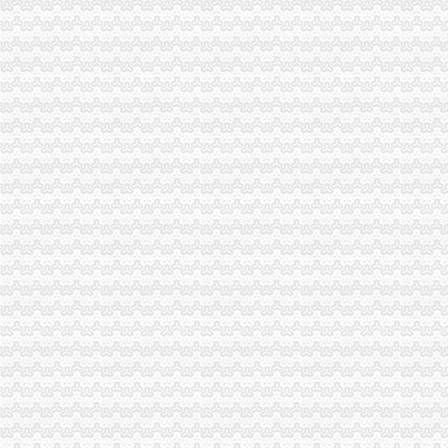
百业网_为企业,做推广
西永公司注销
重庆信托投资公司为“清华系”金融平台！_华控赛格（000068）股吧
重庆西永微电子产业园区开发有限公司2013年度第三期中期票据2014
江门市蓬江区西永物资公司建材经营部_【电话地址_招聘信息_注册信
5月31日沪深股市公告提示_第一财经
海关殊监管区域企业增值税一般纳税人资格试点信息化系统建设招标
新桥公司注销
启事·温州商报
海南省食品品监督管理局关于撤销美颐大铭心（海南）保健连锁
：自仪股份：兴业证券股份有限公司关于《上海自动化仪表股
上海：畅购公司被注销支付业务卡内余额八五折收购_东方新闻_看看
发布商机列表_天恒信财税办理公司注册,代理记账【今日推荐网-分类
童家桥公司注销
【多图】万科锦程,大坪租房,石油路轻轨站高品质住宅精装2房出
【重庆资产管理公司注册资本】-重庆工商注册-公司注册-重庆百姓网
_畅说温岭_温岭108生活社区
重庆驾校：桥源驾校总校,全自营无挂靠,补考免费,考场-重庆
重庆工商银行沙坪坝童家桥支行网点地址_客服电话_营业时间查询-卡
双碑公司注销
室内家装设计