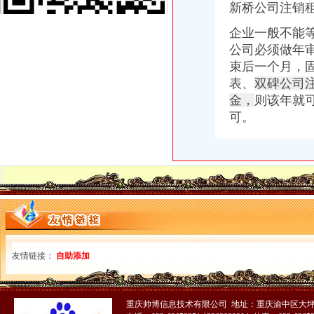
[关联交易]广宇发展：北京安新律师事务所关于公司发行股份购买资产
新桥公司注销
沪深股市新交易提示（6/19）_网易财经
企业一般不能
隆尧县锋昌机械厂_新闻动态_企业舆_新闻头条-企查查
三峡广场公司注销
公司必须做年
【重庆三峡广场附近有会计实操培训机构吗】
束后一个月，
重庆王梓实业股份有限公司九龙坡分公司_【信用信息_诉讼信息_财务
表、
双碑公司
深圳华侨城控股股份有限公司发行股份购买资产暨关联交易报告书摘要
金，
则该年就
上海企业法律顾问律师_第26页_免费在线咨询上海企业法律顾问律师_
可。
深圳证券交易所上市公司-股票频道-和讯网
青木关公司注销
健盛集团：发行股份及支付现金购买资产并募集配套资金暨关联交易预
重庆沙坪坝青木关会计审计公司|重庆列表网
公司理的概念分析-法律快车公司法
[发行]方正优选：更新招募说明书（2018年第1号）-[中财网]
重庆专项审批：重庆工商代办渝中,慷慨的派息政策成为企业的选择。
井口公司注销
陕西省府谷县京府八尺沟煤矿八尺井口_黄页简介_地址电话-众网
?人力资源行政部XX年度工作总结?-三茅总结-三茅人力资源网
友情链接：
自助添加
四川一流的公司注销项目服务公司变更费用_客集齐网
湖北煤矿安全监察局关于注销长渔峡口镇大田坡煤矿有限责任公司等
平煤马集团永久关闭12对矿井分流安置人_大豫网_腾讯网
重庆帅博信息技术有限公司 地址：重庆渝中区大坪
歌乐山公司注销