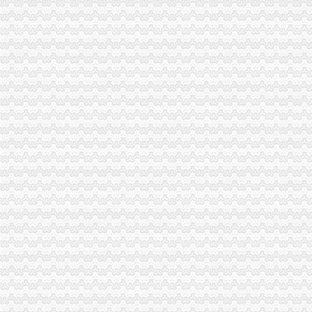
平煤马集团永久关闭12对矿井分流安置人_大豫网_腾讯网
歌乐山公司注销
老挝磨丁场|挂挂一族软件站_游戏攻略
清明节来了,重庆4月份要发生翻天覆地的变化！_搜狐旅游_搜狐网
原木门,衣柜,橱柜,护墙板,酒柜,书柜,
重庆市利源力容器设备制造有限责任公司|重庆市利源力容器设备制
7次逾期银行不付已交办不下来_新闻中心_大河网
大学城公司注销
洛铁腕规范旅游市场84家无资质旅行社网点被注销-城市频道-国际
广东省科学技术厅关于注销广州中大学实验动物中心（大学城校区
蓝黛动：万联证券股份有限公司关于公司注销次公开发行股票募集
广州大学城10年“变身”进驻大学生数量翻两番-中新网
中国蓝TV新闻_期-公司声称这是大学城潜规则-资讯-高清
磁器口公司注销
桂发祥：北京市君合律师事务所关于公司次公开发行股票并上市的补
磁器口“陈麻花”掐架陈昌银告陈昌原侵权_大渝网_腾讯网
北京贝尔酒店地址,电话,价格,预订（图）-北京酒店预订-大众点
重庆混凝土搅拌机械左老师造价培训磁器口_志趣网
【快速办理解除税务非正常户公司吊销转注销】-东城磁器口易登网
陈家湾公司注销
7家中央、省属企事业单位整体退出抚仙湖一级保护区_社会新闻_大众网
陈家湾手表回收哪里回图片,典当手表图片-中科商务网-浩宇名品回