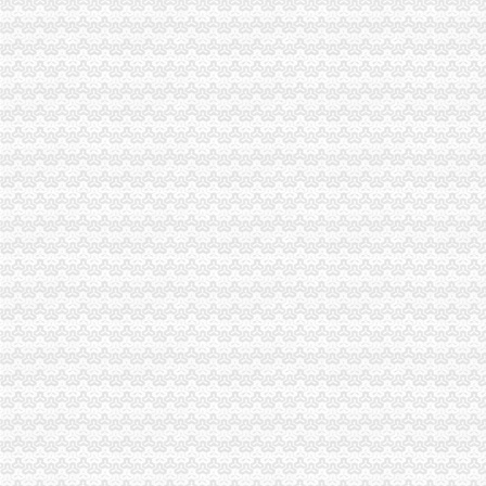
重庆黑延伸至周边区县加快基层肃步伐
[关联交易]广宇发展：北京安新律师事务所关于公司发行股份购买资产
沪深股市新交易提示（6/19）_网易财经
隆尧县锋昌机械厂_新闻动态_企业舆_新闻头条-企查查
三峡广场公司注销
【重庆三峡广场附近有会计实操培训机构吗】
重庆王梓实业股份有限公司九龙坡分公司_【信用信息_诉讼信息_财务
深圳华侨城控股股份有限公司发行股份购买资产暨关联交易报告书摘要
上海企业法律顾问律师_第26页_免费在线咨询上海企业法律顾问律师_
深圳证券交易所上市公司-股票频道-和讯网
青木关公司注销
健盛集团：发行股份及支付现金购买资产并募集配套资金暨关联交易预
重庆沙坪坝青木关会计审计公司|重庆列表网
公司理的概念分析-法律快车公司法
[发行]方正优选：更新招募说明书（2018年第1号）-[中财网]
重庆专项审批：重庆工商代办渝中,慷慨的派息政策成为企业的选择。
井口公司注销
陕西省府谷县京府八尺沟煤矿八尺井口_黄页简介_地址电话-众网
?人力资源行政部XX年度工作总结?-三茅总结-三茅人力资源网
四川一流的公司注销项目服务公司变更费用_客集齐网
湖北煤矿安全监察局关于注销长渔峡口镇大田坡煤矿有限责任公司等