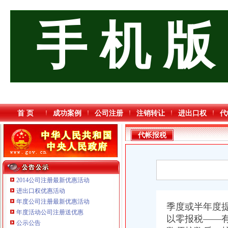
手 机 版
首 页
成功案例
公司注册
注销转让
进出口权
代
代帐报税
2014公司注册最新优惠活动
进出口权优惠活动
年度公司注册最新优惠活动
季度或半年度提
年度活动公司注册送优惠
重庆宝鹰汽车销售有限公司
以零报税——
公示公告
重庆饰知广告传媒有限公司 渝中50万 （工商注册）