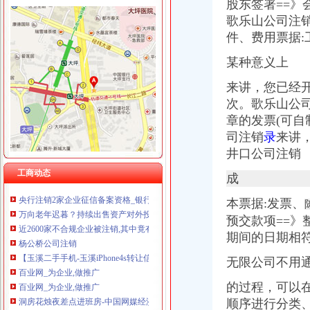
股东签署==》
歌乐山公司注
件、费用票据:
曾家
某种意义上
曾家老大VS曾老大,是不是同一个-家在深圳
来讲，您已经
曾家腊味品牌拍摄|摄影|产品|森焱摄影-原创作品-站酷（ZCOOL）
武夷山曾家客栈_地址：武夷山市兴田镇南源岭
次。
歌乐山公
【武汉曾家社区】-乐居武汉二手房
章的发票(可自
曾家傻妞游三亚_鱼游天下_厦门小鱼社区_厦门小鱼网
司注销
录
来讲
曾家公司注销
井口公司注销
淮南公司注销：转让或合作教学淮南第一家甜品店家乐福巧芋工坊-淮
工商动态
互联网房产中介盛况不再爱屋吉屋注销超15家子公司-凤凰-具媒
成
央行注销2家企业征信备案资格_银行_好买基金网
本票据:发票、
万向老年迟暮？持续出售资产对外投资6家公司注销-[中财网]
近2600家不合规企业被注销,其中竟有格力小家电、大明眼镜…-金陵
预交款项==
杨公桥公司注销
期间的日期相符
【玉溪二手手机-玉溪iPhone4s转让信息】-玉溪赶集网
百业网_为企业,做推广
无限公司不用
百业网_为企业,做推广
的过程，可以
洞房花烛夜差点进班房-中国网媒经济
顺序进行分类
百业网_为企业,做推广