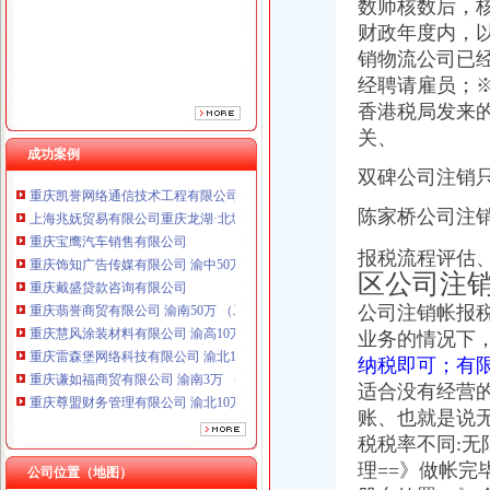
数师核数
后，
重庆戴盛贷款咨询有限公司
财政年度内，
重庆翡誉商贸有限公司 渝南50万 （工商注册）
销物流公司已
重庆慧风涂装材料有限公司 渝高10万 （工商注册）
经聘请雇员；
重庆雷森堡网络科技有限公司 渝北10万 （工商注册）
重庆谦如福商贸有限公司 渝南3万 （公司转让）
香港税局发来
重庆尊盟财务管理有限公司 渝北10万 （工商注册）
关、
重庆安赐商贸有限公司 渝江10万 （工商注册）
成功案例
双碑公司注销
重庆凯誉网络通信技术工程有限公司渝中分公司 （工商注册）
上海兆妩贸易有限公司重庆龙湖·北城天街分公司 （工商注册）
陈家桥公司注
重庆宝鹰汽车销售有限公司
重庆饰知广告传媒有限公司 渝中50万 （工商注册）
报税流程评估
重庆戴盛贷款咨询有限公司
区公司注
重庆翡誉商贸有限公司 渝南50万 （工商注册）
公司注销
帐报税
重庆慧风涂装材料有限公司 渝高10万 （工商注册）
业务的情况下
重庆雷森堡网络科技有限公司 渝北10万 （工商注册）
重庆谦如福商贸有限公司 渝南3万 （公司转让）
纳税即可；有
重庆尊盟财务管理有限公司 渝北10万 （工商注册）
适合没有经营
重庆安赐商贸有限公司 渝江10万 （工商注册）
账、也就是说
重庆凯誉网络通信技术工程有限公司渝中分公司 （工商注册）
税税率不同:无
上海兆妩贸易有限公司重庆龙湖·北城天街分公司 （工商注册）
理==》做帐完
公司位置（地图）