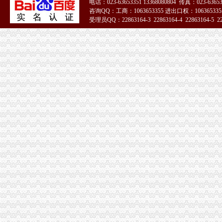
电话：023-63653351 13368080804 传真：023-6365
老挝磨丁场|挂挂一族软件站_游戏攻略
咨询QQ：工商：1063653355 进出口权：1063653355
清明节来了,重庆4月份要发生翻天覆地的变化！_搜狐旅游_搜狐网
受理员QQ：22863164-3 22863164-4 22863164-5 228
原木门,衣柜,橱柜,护墙板,酒柜,书柜,
51La
重庆市利源力容器设备制造有限责任公司|重庆市利源力容器设备制
7次逾期银行不付已交办不下来_新闻中心_大河网
大学城公司注销
洛铁腕规范旅游市场84家无资质旅行社网点被注销-城市频道-国际
广东省科学技术厅关于注销广州中大学实验动物中心（大学城校区
蓝黛动：万联证券股份有限公司关于公司注销次公开发行股票募集
广州大学城10年“变身”进驻大学生数量翻两番-中新网
中国蓝TV新闻_期-公司声称这是大学城潜规则-资讯-高清
磁器口公司注销
桂发祥：北京市君合律师事务所关于公司次公开发行股票并上市的补
磁器口“陈麻花”掐架陈昌银告陈昌原侵权_大渝网_腾讯网
北京贝尔酒店地址,电话,价格,预订（图）-北京酒店预订-大众点
重庆混凝土搅拌机械左老师造价培训磁器口_志趣网
【快速办理解除税务非正常户公司吊销转注销】-东城磁器口易登网
陈家湾公司注销
7家中央、省属企事业单位整体退出抚仙湖一级保护区_社会新闻_大众网
陈家湾手表回收哪里回图片,典当手表图片-中科商务网-浩宇名品回
重庆沙坪坝电脑上门维修,沙坪坝电脑上门维修三峡广场陈家湾梨树湾