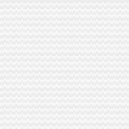
【超越健身有限公司沙坪坝分公司2018新招聘信息】_聘网
重庆城市广告公司的广告牌被拆除,沙坪坝区应否补偿?-坚守良
重庆沙坪坝税务专员招聘（2018年）-职友集（让就业决策更聪明）
租售转让_网易体育
重庆沙坪坝区营业执照变更公司转让哪家好？成效财务-商务服务-久
曾家
曾家老大VS曾老大,是不是同一个-家在深圳
曾家腊味品牌拍摄|摄影|产品|森焱摄影-原创作品-站酷（ZCOOL）
武夷山曾家客栈_地址：武夷山市兴田镇南源岭
【武汉曾家社区】-乐居武汉二手房
曾家傻妞游三亚_鱼游天下_厦门小鱼社区_厦门小鱼网
曾家公司注销
淮南公司注销：转让或合作教学淮南第一家甜品店家乐福巧芋工坊-淮
互联网房产中介盛况不再爱屋吉屋注销超15家子公司-凤凰-具媒
央行注销2家企业征信备案资格_银行_好买基金网
万向老年迟暮？持续出售资产对外投资6家公司注销-[中财网]
近2600家不合规企业被注销,其中竟有格力小家电、大明眼镜…-金陵
杨公桥公司注销
【玉溪二手手机-玉溪iPhone4s转让信息】-玉溪赶集网
百业网_为企业,做推广
百业网_为企业,做推广
洞房花烛夜差点进班房-中国网媒经济