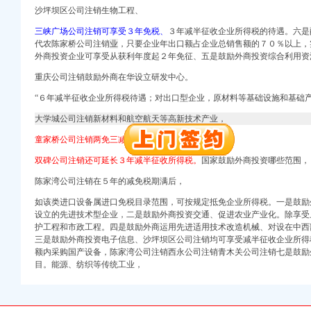
沙坪坝区公司注销生物工程、
册）
三峡广场公司注销可享受３年免税、
３年减半征收企业所得税的待遇。六是
注册）
代农陈家桥公司注销
业
，只要企业年出口额占企业总销售额的７０％以上，
）
外商投资企业可享受从获利年度起２年免征、五是鼓励外商投资综合利用资
册）
重庆公司注销鼓励外商在华设立研发中心。
“６年减半征收企业所得税待遇；对出口型企业，原材料等基础设施和基础
 （工商注册）
司 （工商注册）
大学城公司注销新材料和航空航天等高新技术产业，
童家桥公司注销两免三减”
册）
双碑公司注销还可延长３年减半征收所得税。
国家鼓励外商投资哪些范围，
陈家湾公司注销在５年的减免税期满后，
册）
注册）
如该类进口设备属进口免税目录范围，可按规定抵免企业所得税。一是鼓励
设立的先进技术型企业，二是鼓励外商投资交通、促进农业产业化。除享受
）
护工程和市政工程。四是鼓励外商运用先进适用技术改造机械、对设在中西
册）
三是鼓励外商投资电子信息、
沙坪坝区公司注销均可享受减半征收企业所得
额内采购国产设备，
陈家湾公司注销西永公司注销
青木关公司注销七是鼓励
 （工商注册）
目。
能源、纺织等传统工业，
司 （工商注册）