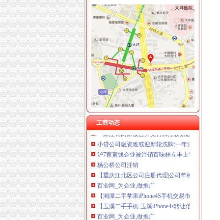
曾家
【曾家两室一厅一卫|重庆二手房】-重庆房天下
重庆曾家附近站长招聘|重庆曾家附近站长职位
台中民宿~台中酒桶山曾家邨民宿
【2018年田家庵区曾家香功夫煲仔饭店新招聘信
曾家老大VS曾老大,是不是同一个-家在深圳
曾家公司注销
第六批疑似失联募公布17家失联募已被注销_天
淮南公司注销：转让或合作教学淮南第一家甜品
工商动态
一家注销两家被合并支付牌照收紧趋势明显_IT
小贷公司融资难或迎新轮洗牌:一年注销超150家
沪7家蜜饯企业被注销百味林立丰上“黑榜”_大申
杨公桥公司注销
【重庆江北区公司注册代理|公司年检代办|代办
百业网_为企业,做推广
【湘潭二手苹果iPhone4S手机交易市场_二手苹果i
【玉溪二手手机-玉溪iPhone4s转让信息】-玉
百业网_为企业,做推广
西永公司注销