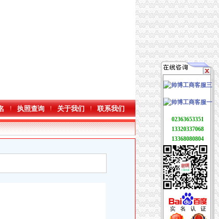
名
执照查询
关于我们
联系我们
02363653351
13320337068
13368080804