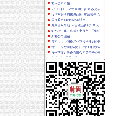
5月30日上市公司晚间公告速递-交易提示-南方
移动车管所周末进商圈_重庆城事_新浪重庆_新
国资委启动四项改革试点
龙湖西永拿地354亩楼面价约1600元/平米-中新
002889：东方嘉盛：北京市中伦律师事务所
新桥公司注销
济南市市中国税局非正常户注销公告（二）
靖江日报数字报-泰州市靖江地税局注销税务登
柳州两面针股份有限公司关于子公司完成注销登
分类广告_凤凰资讯
这个女汉子初来咋到没朋友,求盆友
童家桥公司注销
童家桥一日游重庆今题网
租售转让|重庆|长寿区_凤凰资讯
【多图】万科锦程,大坪租房,石油路轻轨站高品
重庆佩芬建筑劳务有限公司【企业信用,电话,地
重庆市星火化工技术研究所_【电话地址_招聘信
双碑公司注销
7月29日沪深信披大全
男子为接业务酒后驾车奔袭50公里再次酒驾被拘5
普明中街中段公交_绵普明中街中段