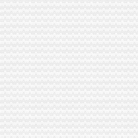
重庆黑延伸至周边区县加快基层肃步伐
[关联交易]广宇发展：北京安新律师事务所关于公司发行股份购买资产
沪深股市新交易提示（6/19）_网易财经
隆尧县锋昌机械厂_新闻动态_企业舆_新闻头条-企查查
三峡广场公司注销
【重庆三峡广场附近有会计实操培训机构吗】
重庆王梓实业股份有限公司九龙坡分公司_【信用信息_诉讼信息_财务
深圳华侨城控股股份有限公司发行股份购买资产暨关联交易报告书摘要
上海企业法律顾问律师_第26页_免费在线咨询上海企业法律顾问律师_
深圳证券交易所上市公司-股票频道-和讯网
青木关公司注销
健盛集团：发行股份及支付现金购买资产并募集配套资金暨关联交易预
重庆沙坪坝青木关会计审计公司|重庆列表网
公司理的概念分析-法律快车公司法
[发行]方正优选：更新招募说明书（2018年第1号）-[中财网]
重庆专项审批：重庆工商代办渝中,慷慨的派息政策成为企业的选择。
井口公司注销
陕西省府谷县京府八尺沟煤矿八尺井口_黄页简介_地址电话-众网
?人力资源行政部XX年度工作总结?-三茅总结-三茅人力资源网
四川一流的公司注销项目服务公司变更费用_客集齐网
湖北煤矿安全监察局关于注销长渔峡口镇大田坡煤矿有限责任公司等
平煤马集团永久关闭12对矿井分流安置人_大豫网_腾讯网