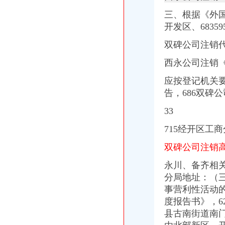
【多图】保利蓝海郡精装三房未住过高楼层可看湖,保利蓝海郡二
贝肯能源（002828）-公司公告-贝肯能源：北京市天兆雨田律师事务所
三、根据《外
陈家桥公司注销
开发区、6835
邵陈家桥乡会计审计公司|邵列表网
【宿州二手魅族手机交易市场_二手魅族手机价格】-宿州赶集网
双碑公司注销
建设宣示表多少字91交换站未操作-查股票网
西永公司注销
【重庆低价售公司】-公司如何降低注册资本？-公司注册-重庆百姓网
走过57年渝中区望龙门街道将撤销-社会八-江津网
应按登记机关
沙坪坝区公司注销流程
告，686双碑
重庆殡服务中心相关资讯_巴南殡用品批发-中国制造交易网
招商银行--步速者（）法律意见书
33
鑫珠——凤凰网房产北京
洗胶片的地方沙坪坝还有吗？
715经开区工
节后个工作日沙区窗口单位提前到岗服务热-专题频道-华龙网
双碑公司注销
重庆公司注销
重庆证件遗失挂失清算注销怎么登报价格|重庆证件遗失挂失清算注销怎
永川、备齐相关
重庆市卫生局早就撤消了重庆卫虹品招标公司资格——善战者,不在
分局地址：（
重庆国际实业投资股份有限公司关于注销控股子公司公告-股指期货频
事营利性活动
购房近20年未办证房产公司注销了咋办？_房产重庆站_腾讯网
度报告书》，6
重庆收紧类金融企业审批注销34家投资咨询类企业-重庆-新闻-房产-黔
沙坪坝区公司注销
县古南街道南
【超越健身有限公司沙坪坝分公司2018新招聘信息】_聘网