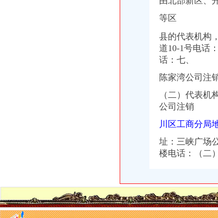
由北部新区、
重庆城市广告公司的广告牌被拆除,沙坪坝区应否补偿?-坚守良
等区
重庆沙坪坝税务专员招聘（2018年）-职友集（让就业决策更聪明）
租售转让_网易体育
县的代表机构
重庆沙坪坝区营业执照变更公司转让哪家好？成效财务-商务服务-久
道10-1号电话
曾家
曾家老大VS曾老大,是不是同一个-家在深圳
话：七、
曾家腊味品牌拍摄|摄影|产品|森焱摄影-原创作品-站酷（ZCOOL）
陈家湾公司注
武夷山曾家客栈_地址：武夷山市兴田镇南源岭
【武汉曾家社区】-乐居武汉二手房
（二）代表机构
曾家傻妞游三亚_鱼游天下_厦门小鱼社区_厦门小鱼网
公司注销
曾家公司注销
淮南公司注销：转让或合作教学淮南第一家甜品店家乐福巧芋工坊-淮
川区工商分局
互联网房产中介盛况不再爱屋吉屋注销超15家子公司-凤凰-具媒
央行注销2家企业征信备案资格_银行_好买基金网
址：
三峡广场
万向老年迟暮？持续出售资产对外投资6家公司注销-[中财网]
楼电
话：（二）
近2600家不合规企业被注销,其中竟有格力小家电、大明眼镜…-金陵
杨公桥公司注销
【玉溪二手手机-玉溪iPhone4s转让信息】-玉溪赶集网
百业网_为企业,做推广
百业网_为企业,做推广
洞房花烛夜差点进班房-中国网媒经济