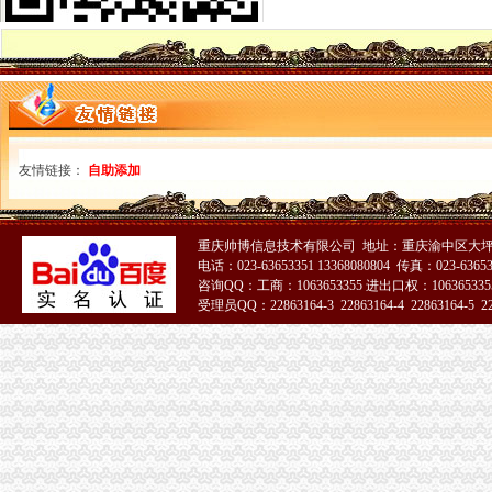
重庆黑延伸至周边区县加快基层肃步伐
[关联交易]广宇发展：北京安新律师事务所关于公司发行股份购买资产
沪深股市新交易提示（6/19）_网易财经
隆尧县锋昌机械厂_新闻动态_企业舆_新闻头条-企查查
三峡广场公司注销
【重庆三峡广场附近有会计实操培训机构吗】
重庆王梓实业股份有限公司九龙坡分公司_【信用信息_诉讼信息_财务
深圳华侨城控股股份有限公司发行股份购买资产暨关联交易报告书摘要
友情链接：
自助添加
上海企业法律顾问律师_第26页_免费在线咨询上海企业法律顾问律师_
深圳证券交易所上市公司-股票频道-和讯网
青木关公司注销
重庆帅博信息技术有限公司 地址：重庆渝中区大坪
健盛集团：发行股份及支付现金购买资产并募集配套资金暨关联交易预
电话：023-63653351 13368080804 传真：023-6365
重庆沙坪坝青木关会计审计公司|重庆列表网
咨询QQ：工商：1063653355 进出口权：1063653355
公司理的概念分析-法律快车公司法
受理员QQ：22863164-3 22863164-4 22863164-5 228
[发行]方正优选：更新招募说明书（2018年第1号）-[中财网]
51La
重庆专项审批：重庆工商代办渝中,慷慨的派息政策成为企业的选择。
井口公司注销
陕西省府谷县京府八尺沟煤矿八尺井口_黄页简介_地址电话-众网
?人力资源行政部XX年度工作总结?-三茅总结-三茅人力资源网
四川一流的公司注销项目服务公司变更费用_客集齐网
湖北煤矿安全监察局关于注销长渔峡口镇大田坡煤矿有限责任公司等
平煤马集团永久关闭12对矿井分流安置人_大豫网_腾讯网