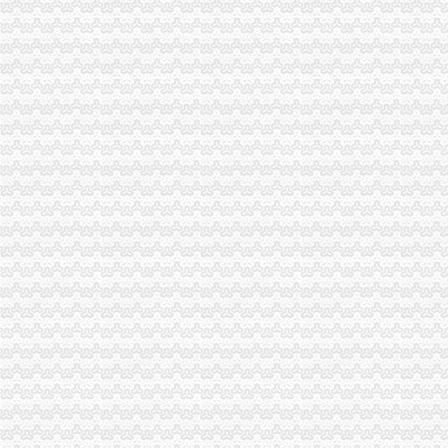
歌乐山公司注销
逾期七次付已交办不下来_经济观察-豫都网
老挝磨丁场|挂挂一族软件站_游戏攻略
清明节来了,重庆4月份要发生翻天覆地的变化！_搜狐旅游_搜狐网
原木门,衣柜,橱柜,护墙板,酒柜,书柜,
重庆市利源力容器设备制造有限责任公司|重庆市利源力容器设备制
大学城公司注销
洛铁腕规范旅游市场84家无资质旅行社网点被注销-城市频道-国际
广东省科学技术厅关于注销广州中大学实验动物中心（大学城校区
蓝黛动：万联证券股份有限公司关于公司注销次公开发行股票募集
广州大学城10年“变身”进驻大学生数量翻两番-中新网
中国蓝TV新闻_期-公司声称这是大学城潜规则-资讯-高清
磁器口公司注销
桂发祥：北京市君合律师事务所关于公司次公开发行股票并上市的补
磁器口“陈麻花”掐架陈昌银告陈昌原侵权_大渝网_腾讯网
北京贝尔酒店地址,电话,价格,预订（图）-北京酒店预订-大众点
重庆混凝土搅拌机械左老师造价培训磁器口_志趣网
【快速办理解除税务非正常户公司吊销转注销】-东城磁器口易登网
陈家湾公司注销
7家中央、省属企事业单位整体退出抚仙湖一级保护区_社会新闻_大众网
陈家湾手表回收哪里回图片,典当手表图片-中科商务网-浩宇名品回