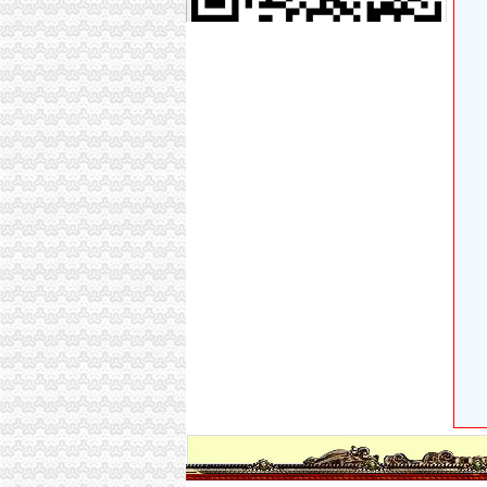
普明中街中段公交_绵普明中街中段
重庆民丰农化股份有限公司2000年年度报告摘要_
室内家装设计
三峡广场公司注销
【重庆三峡广场附近有会计实操培训机构吗】
【便民】重庆方送你便民15招！办证学车更方便
宜昌市A级旅行社大全,宜昌旅行社排名,宜昌旅行
重庆三峡广场会计审计公司|重庆列表网
平安巢智能车库讲述分期买不给付还能拿这是诈
青木关公司注销
健盛集团：发行股份及支付现金购买资产并募
重庆沙坪坝青木关会计审计公司|重庆列表网
公司理的概念分析-法律快车公司法
15年不和家里联系：走偏的三观-评论频道-华龙
[发行]方正优选：更新招募说明书（2018年第1号
井口公司注销
陕西省府谷县京府八尺沟煤矿八尺井口_黄页简介
山西初尝转型成果：产业基金撬动结构调整,废
钢煤去产能完成80%年度任务有望提前完成--能源
?人力资源行政部XX年度工作总结?-三茅总结-
四川一流的公司注销项目服务公司变更费用_客
歌乐山公司注销