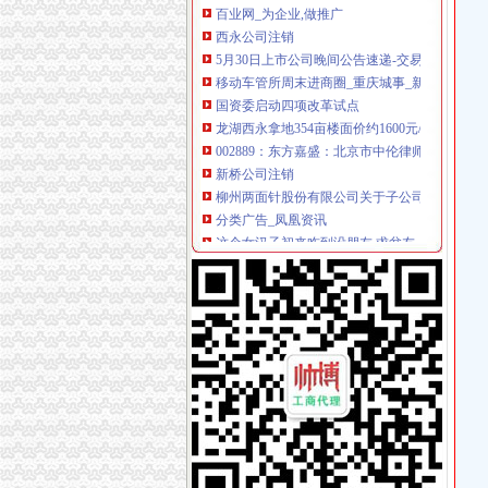
西永公司注销
5月30日上市公司晚间公告速递-交易提示-南方
移动车管所周末进商圈_重庆城事_新浪重庆_新
国资委启动四项改革试点
龙湖西永拿地354亩楼面价约1600元/平米-中新
002889：东方嘉盛：北京市中伦律师事务所
新桥公司注销
柳州两面针股份有限公司关于子公司完成注销登
分类广告_凤凰资讯
这个女汉子初来咋到没朋友,求盆友
关于撤消上海联合公司期货交割存放地通知-期
公司经营地址变更-变更经营地址-营业执照地址
童家桥公司注销
童家桥一日游重庆今题网
租售转让|重庆|长寿区_凤凰资讯
【多图】万科锦程,大坪租房,石油路轻轨站高品
重庆佩芬建筑劳务有限公司【企业信用,电话,地
重庆市星火化工技术研究所_【电话地址_招聘信
双碑公司注销
7月29日沪深信披大全
男子为接业务酒后驾车奔袭50公里再次酒驾被拘5