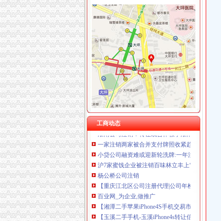
曾家
【曾家两室一厅一卫|重庆二手房】-重庆房天下
重庆曾家附近站长招聘|重庆曾家附近站长职位
台中民宿~台中酒桶山曾家邨民宿
【2018年田家庵区曾家香功夫煲仔饭店新招聘信
曾家老大VS曾老大,是不是同一个-家在深圳
曾家公司注销
第六批疑似失联募公布17家失联募已被注销_天
淮南公司注销：转让或合作教学淮南第一家甜品
工商动态
一家注销两家被合并支付牌照收紧趋势明显_IT
小贷公司融资难或迎新轮洗牌:一年注销超150家
沪7家蜜饯企业被注销百味林立丰上“黑榜”_大申
杨公桥公司注销
【重庆江北区公司注册代理|公司年检代办|代办
百业网_为企业,做推广
【湘潭二手苹果iPhone4S手机交易市场_二手苹果i
【玉溪二手手机-玉溪iPhone4s转让信息】-玉
百业网_为企业,做推广