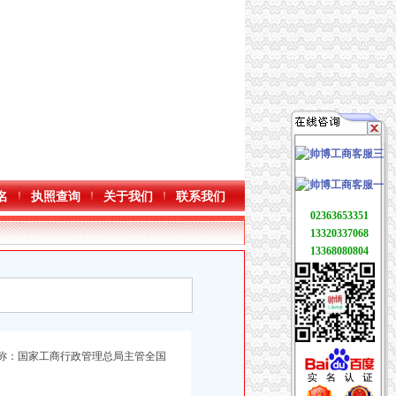
名
执照查询
关于我们
联系我们
02363653351
13320337068
13368080804
称：国家工商行政管理总局主管全国