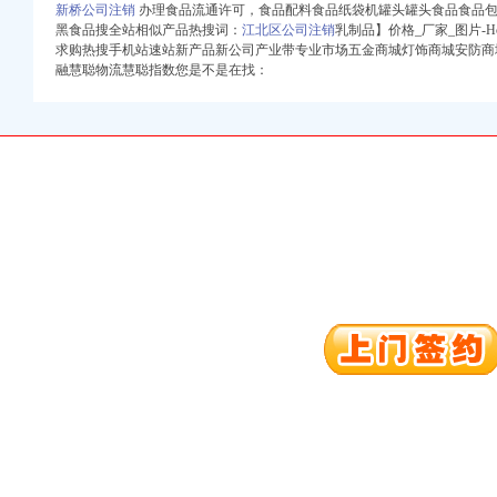
新桥公司注销
办理食品流通许可，食品配料食品纸袋机罐头罐头食品食品包
黑食品搜全站相似产品热搜词：
江北区公司注销
乳制品】价格_厂家_图片-
求购热搜手机站速站新产品新公司产业带专业市场五金商城灯饰商城安防商
融慧聪物流慧聪指数您是不是在找：
册）
册）
注册）
）
册）
 （工商注册）
司 （工商注册）
册）