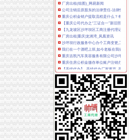
公司注销后原股东的法律责任-法律快车公司法
重庆公积金销户提取流程是什么？有哪位清楚？
【重庆公司代办之“三证合一”新旧照换领的流程
【九龙坡区沙坪坝区工商注册代理记账变更注销
厂房出租|重庆|龙洲湾_凤凰资讯
沙坪坝行政服务中心办个工商变更,工作人员办事
我们在一个酒吧上班,如今老板在我们不知道的
重庆吉凯汽车美容服务有限公司沙坪坝分公司20
重庆住房公积金缴存单位账户注销办理流程是怎
【手续代办】_手续代办厂家黄页_手续代办价格
住房公积金,单位住房公积金账户注销流程,2016.0
【58同城】重庆沙坪坝凤天路资质证书办理_企
重庆苹果6分期流程—沙坪坝区苹果6分期带什么
巫山县公司法在线律师_巫山县公司法律师在线
中国平安银行保险投资金融集团沙坪坝分公司20
重庆工商代办_重庆代办工商注册_代办营业执照
我想在重庆市注册成立一家有限责任公司,要怎
重庆市华渝润滑油有限公司（2002年11月迁沙
我们朝区公司营业执照被工商吊销怎样走注销
重庆格兰通用机械制造有限公司与重庆市沙坪
重庆美甲加盟店开店有哪些流程？沙坪坝日式光