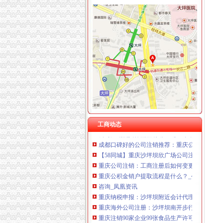
重庆翡誉商贸有限公司 渝南50万 （工商注册）
重庆慧风涂装材料有限公司 渝高10万 （工商注
沙坪坝区公司注销流程
重庆雷森堡网络科技有限公司 渝北10万 （工商
重庆殡服务中心相关资讯_巴南殡用品批发-中
重庆谦如福商贸有限公司 渝南3万 （公司转让
招商银行--步速者（）法律意见书
重庆尊盟财务管理有限公司 渝北10万 （工商注
鑫珠——凤凰网房产北京
重庆安赐商贸有限公司 渝江10万 （工商注册）
洗胶片的地方沙坪坝还有吗？
重庆凯誉网络通信技术工程有限公司渝中分公司
节后个工作日沙区窗口单位提前到岗服务热-专
上海兆妩贸易有限公司重庆龙湖·北城天街分公
重庆公司注销流程-文章
重庆沙坪坝门户网
重庆沙坪坝公司注册流程与程序重庆公司注册
因未年检营业执照被吊销了,怎么办理注销流程？
工商动态
公司注销的具体流程有哪些呢？-亿源财税重庆
成都口碑好的公司注销推荐：重庆公司注销_网
【58同城】重庆沙坪坝欣广场公司注销服务_公
重庆公司注销：工商注册后如何变更范围记账整
重庆公积金销户提取流程是什么？_公积金装修
咨询_凤凰资讯
重庆纳税申报：沙坪坝附近会计代理记账/公司
重庆海外公司注册：沙坪坝南开步行街公司注
重庆注销90家企业99张食品生产许可证_中国
厂房出租(组图)_网易新闻