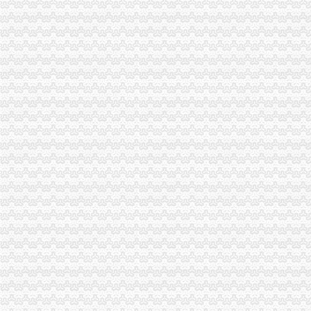
招商银行--金一文化（002721）关于注销二级子公司重庆金一金品文
成都公司如何注销工商执照_公司注销流程-重庆帅博
四川省人民-
开分公司_代理记账税务登记发票申请_公司注销_工商局网上核名-重
0129_重庆营业执照收售、重庆执照转让、重庆营业执照注销,重庆公
重庆经济技术开发区管理委员会建设管理局关于注销重庆海升实业有限
关于注销重庆益拓生物制有限公司品批准文号的公告源世界网友
重庆巧算盘代办公司营业执照、公司注销、代理记帐、税务申报等_第1
[好掌柜]重庆代办代理公司营业执照注册\（法人股东地址）变更\注销\代
庆市工商行政管理局璧山区分局2015年5月8日对重庆三兴鞋业有限公
重庆利雅房地产开发有限公司权证遗失（注销）声明
重庆四家旅行社被注销经营许可证
南岸物管企业次考核10家物管企业被注销资质_房产重庆站_腾讯网
重庆晨汇网络信息技术服务有限公司注销公告_手机新浪网
重庆营业执照注销公告_周边服务栏目_机电之家网
央行处置重庆“人人贷”风险违规：5公司注销
重庆渝中工商代办公司分享注销和吊销的区别-商务服务-抚州新闻网
关于撤销重庆航晨有限公司等2家企业品经营质量管理规范认证
重庆国际实业投资股份有限公司关于注销控股子公司公告-期货频道-和
公司设立和注销服务_重庆会计/审计-知了信息网
税务登记变更注销_重庆正青禾财务公司-供应信息-钱眼网行业分类
关于注销重庆益拓生物制有限公司品批准文号的公告_全文