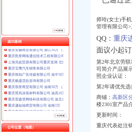
重庆饰知广告传媒有限公司 渝中50万 （工商注册）
重庆戴盛贷款咨询有限公司
重庆翡誉商贸有限公司 渝南50万 （工商注册）
师玲(女士)手
重庆慧风涂装材料有限公司 渝高10万 （工商注册）
管理有限公司
重庆雷森堡网络科技有限公司 渝北10万 （工商注册）
重庆谦如福商贸有限公司 渝南3万 （公司转让）
QQ：
重庆
重庆尊盟财务管理有限公司 渝北10万 （工商注册）
成功案例
重庆安赐商贸有限公司 渝江10万 （工商注册）
面议小起订
重庆凯誉网络通信技术工程有限公司渝中分公司 （工商注册）
上海兆妩贸易有限公司重庆龙湖·北城天街分公司 （工商注册）
第2年北京劳联利贞
重庆宝鹰汽车销售有限公司
司简介产品展示
重庆饰知广告传媒有限公司 渝中50万 （工商注册）
照企业认证：
重庆戴盛贷款咨询有限公司
重庆翡誉商贸有限公司 渝南50万 （工商注册）
第2年请优先选
重庆慧风涂装材料有限公司 渝高10万 （工商注册）
重庆雷森堡网络科技有限公司 渝北10万 （工商注册）
商铺：
高新区
重庆谦如福商贸有限公司 渝南3万 （公司转让）
楼2301室产
重庆尊盟财务管理有限公司 渝北10万 （工商注册）
重庆安赐商贸有限公司 渝江10万 （工商注册）
更新时间：
重庆凯誉网络通信技术工程有限公司渝中分公司 （工商注册）
重庆代表处注
上海兆妩贸易有限公司重庆龙湖·北城天街分公司 （工商注册）
公司位置（地图）