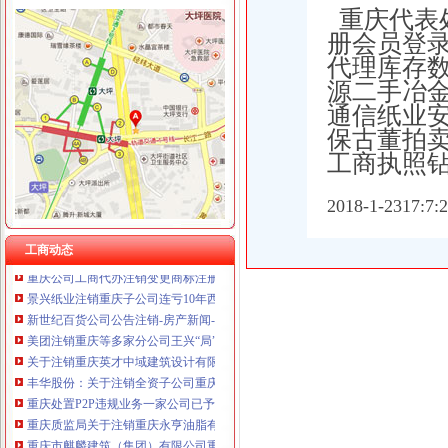
重庆代表
册会员登
代理库存
源二手冶
重庆公司注销
通信纸业
重庆证件遗失挂失清算注销怎么登报价格|重庆证件遗失挂失清算注销怎
保古董拍
重庆涪陵电力实业股份有限公司关于子公司完成吸收合并及工商登记注
工商执照
重庆市卫生局早就撤消了重庆卫虹品招标公司资格——善战者,不在
重庆国际实业投资股份有限公司关于注销控股子公司公告-股指期货频
购房近20年未办证房产公司注销了咋办？_房产重庆站_腾讯网
2018-1-2317:
纳税申报、公司变更、公司注销南坪工商注册-重庆酷易搜
重庆有线电视网络有限公司（注销：于2003年4月2日）_【信用信息_
工商动态
重庆公司工商代办注销变更商标注册提供地址淘宝营业执照代办惠-
景兴纸业注销重庆子公司连亏10年西南扩张梦破碎_中国回收商网
新世纪百货公司公告注销-房产新闻-重庆搜狐焦点网
美团注销重庆等多家分公司王兴“局”咋玩？-中国网
关于注销重庆英才中域建筑设计有限公司有关资质的通告-重庆市勘察
丰华股份：关于注销全资子公司重庆普华贸易有限公司的公告_丰华股
重庆处置P2P违规业务一家公司已予注销_证券之星
重庆质监局关于注销重庆永亨油脂有限公司等18家企业26张食品生产许
重庆市麒麟建筑（集团）有限公司重庆分公司联系方式_信用报告_工商