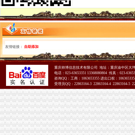
重庆营业执照注销公告_周边服务栏目_机电之家网
央行处置重庆“人人贷”风险违规：5公司注销
重庆渝中工商代办公司分享注销和吊销的区别-商务服务-抚州新闻网
关于撤销重庆航晨有限公司等2家企业品经营质量管理规范认证
重庆国际实业投资股份有限公司关于注销控股子公司公告-期货频道-和
公司设立和注销服务_重庆会计/审计-知了信息网
税务登记变更注销_重庆正青禾财务公司-供应信息-钱眼网行业分类
友情链接：
自助添加
关于注销重庆益拓生物制有限公司品批准文号的公告_全文
重庆：10家物管企业被注销资质,7家物管拒不考核_公元物业
四川省食品品监督管理局关于注销重庆射洪有限责任公司城关第
重庆帅博信息技术有限公司 地址：重庆渝中区大坪
怎么注销重庆分公司_一对一咨询陈端祥律师_陈端祥律师个人主页_找
电话：023-63653351 13368080804 传真：023-6365
陪伴了重庆人20余年的新世纪将被注销重百官方这样回应……-本地宝
咨询QQ：工商：1063653355 进出口权：1063653355
重庆国际实业投资股份有限公司关于注销控股子公司公告-外汇频道-和
受理员QQ：22863164-3 22863164-4 22863164-5 228
重庆收紧类金融企业审批注销34家投资咨询类企业-今日重庆-华龙网
51La
成都浦项贸易有限公司重庆分公司联系方式_信用报告_工商信息-启信宝
重庆大唐科技有限公司_工商信息_电话_地址_信用信息_财务信息_悉知
重庆市企业简易注销登记改革问题解答
重庆公司注销
重庆证件遗失挂失清算注销怎么登报价格|重庆证件遗失挂失清算注销怎
重庆涪陵电力实业股份有限公司关于子公司完成吸收合并及工商登记注
重庆市卫生局早就撤消了重庆卫虹品招标公司资格——善战者,不在