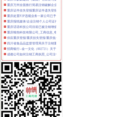
重庆万州全面推行简易注销破解企业＂退出难＂_社会新闻_大众网
重庆证件挂失登报重庆证件遗失登报重庆证件丢失登报公司注销公
重庆处置P2P违规业务一家公司已予注销-银行频道-金融界
重庆报纸媒体/企业注销个人公司证件遗失登报挂失服务-淘宝网
重庆话语科技公司目前已被注销增值电信业务经营许可证书_第1页-七
重庆唯煦科技有限公司_工商信息_电话_地址_信用信息_财务信息_悉知
供应重庆登报/重庆挂失登报/重庆低价办理登报/重庆注销公告_上海涨
四川省食品品监督管理局关于注销重庆安岳有限责任公司驯龙批
招商银行--金一文化（002721）关于注销二级子公司重庆金一金品文
成都公司如何注销工商执照_公司注销流程-重庆帅博
四川省人民-
开分公司_代理记账税务登记发票申请_公司注销_工商局网上核名-重
0129_重庆营业执照收售、重庆执照转让、重庆营业执照注销,重庆公
重庆经济技术开发区管理委员会建设管理局关于注销重庆海升实业有限
关于注销重庆益拓生物制有限公司品批准文号的公告源世界网友
重庆巧算盘代办公司营业执照、公司注销、代理记帐、税务申报等_第1
[好掌柜]重庆代办代理公司营业执照注册\（法人股东地址）变更\注销\代
庆市工商行政管理局璧山区分局2015年5月8日对重庆三兴鞋业有限公
重庆利雅房地产开发有限公司权证遗失（注销）声明
重庆四家旅行社被注销经营许可证
南岸物管企业次考核10家物管企业被注销资质_房产重庆站_腾讯网
重庆晨汇网络信息技术服务有限公司注销公告_手机新浪网