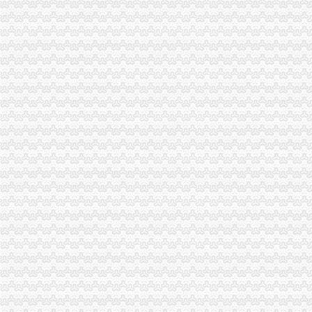
重庆：10家物管企业被注销资质,7家物管拒不考核_公元物业
四川省食品品监督管理局关于注销重庆射洪有限责任公司城关第
怎么注销重庆分公司_一对一咨询陈端祥律师_陈端祥律师个人主页_找
陪伴了重庆人20余年的新世纪将被注销重百官方这样回应……-本地宝
重庆国际实业投资股份有限公司关于注销控股子公司公告-外汇频道-和
重庆收紧类金融企业审批注销34家投资咨询类企业-今日重庆-华龙网
成都浦项贸易有限公司重庆分公司联系方式_信用报告_工商信息-启信宝
重庆大唐科技有限公司_工商信息_电话_地址_信用信息_财务信息_悉知
重庆市企业简易注销登记改革问题解答