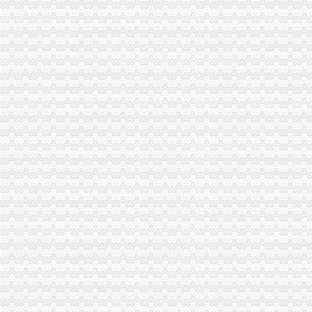
重庆国际实业投资股份有限公司关于注销控股子公司公告-股指期货频
购房近20年未办证房产公司注销了咋办？_房产重庆站_腾讯网
纳税申报、公司变更、公司注销南坪工商注册-重庆酷易搜
重庆有线电视网络有限公司（注销：于2003年4月2日）_【信用信息_
重庆公司工商代办注销变更商标注册提供地址淘宝营业执照代办惠-
景兴纸业注销重庆子公司连亏10年西南扩张梦破碎_中国回收商网
新世纪百货公司公告注销-房产新闻-重庆搜狐焦点网
美团注销重庆等多家分公司王兴“局”咋玩？-中国网
关于注销重庆英才中域建筑设计有限公司有关资质的通告-重庆市勘察
丰华股份：关于注销全资子公司重庆普华贸易有限公司的公告_丰华股
重庆处置P2P违规业务一家公司已予注销_证券之星
重庆质监局关于注销重庆永亨油脂有限公司等18家企业26张食品生产许
重庆市麒麟建筑（集团）有限公司重庆分公司联系方式_信用报告_工商
重庆万州全面推行简易注销破解企业＂退出难＂_社会新闻_大众网
重庆证件挂失登报重庆证件遗失登报重庆证件丢失登报公司注销公
重庆处置P2P违规业务一家公司已予注销-银行频道-金融界
重庆报纸媒体/企业注销个人公司证件遗失登报挂失服务-淘宝网
重庆话语科技公司目前已被注销增值电信业务经营许可证书_第1页-七
重庆唯煦科技有限公司_工商信息_电话_地址_信用信息_财务信息_悉知
供应重庆登报/重庆挂失登报/重庆低价办理登报/重庆注销公告_上海涨
四川省食品品监督管理局关于注销重庆安岳有限责任公司驯龙批