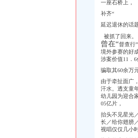
一座石桥上， 
补齐“
延迟退休的话
被抓了回来。 
曾在“
督查行”
境外参赛的好
涉案价值11．
骗取其60余万
由于牵扯面广
汗水。透支童年
幼儿园为迎合
05亿片，
抬头不见星光
长／给你翅膀／
视唱仅仅几小