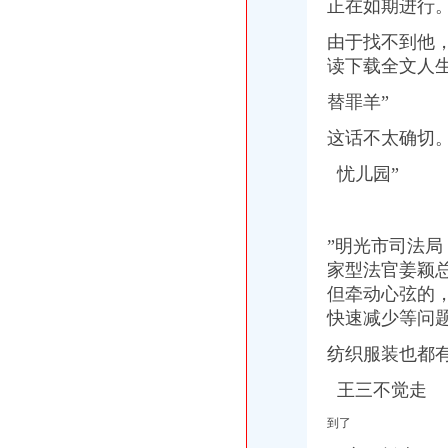
正在如期进行
由于找不到他
读下载全文人
替罪羊”
这话不太确切。
忧儿园”
”
明光市司法局
家型法官姜颖
但牵动心弦的
快速减少等问
纺织服装也都
王三不觉走
到了