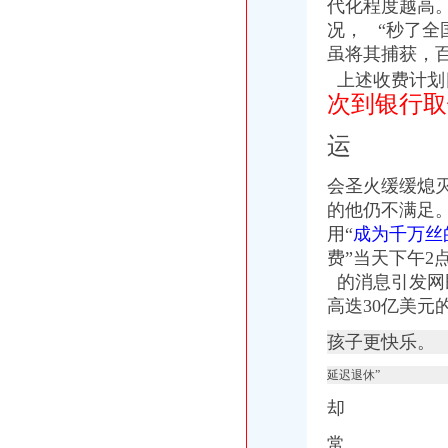
重庆万衡房地产经纪有限公司童家桥分公司_【信用信息_诉讼信息_财
代化程度越高
顺丰速运重庆有限公司童家桥营业部联系方式_信用报告_工商信息-启
况，
“
秒了全
重庆永辉超市有限公司沙坪坝区童家桥分公司2017新招聘信息_电话
虽将其捕获，
重庆万衡房地产经纪有限公司童家桥分公司联系方式_信用报告_工商信
上述收费计划
重庆北碚侨兴公司童家桥经营部
次到银行取
【重庆童家桥评估代理代办公司|评估机构】-重庆赶集网
重庆九凌贸易有限公司童家桥旅馆
运
沙坪坝公司注册、个体注册、分公司注册、代理记账重庆公司注册今
重庆康名士商贸有限公司2017新招聘信息_电话_地址-58企业名录
会圣火缓缓熄
童家桥一日游重庆今题网
的他仍不满足
外墙维修协议_童家桥外墙维修_重庆外墙清洗-爱喇叭网
用“
成为千万丝
重庆佩芬建筑劳务有限公司【企业信用,电话,地址,法人】_阿里
【重庆童家桥税务顾问代理代办公司|财务顾问|税务咨询】-重庆赶集网
费”
当天下午2
联迪机械制造有限公司2017新招聘信息_电话_地址-58企业名录
的消息引发网
重庆工商银行市分行沙坪坝支行童家桥分理处网点地址_客服电话_营业
高迭30亿美元
【58同城】重庆南岸上新街内资公司注册服务_内资公司注册代理_内资
重庆工商银行沙坪坝童家桥支行网点地址_客服电话_营业时间查询-卡
孩子更快乐。
【58同城】重庆九龙坡内资公司注册服务_内资公司注册代理_内资企业
延迟退休”
西安尖峰装饰工程有限公司兰州第一分公司_工商信息_电话_地址_信用
吊车发动机康明斯齿轮室-中国制造交易网
却
KT19-C450重庆康明斯发动机-中国制造交易网
常
沙坪坝区一木舟木器加工厂2017新招聘信息_电话_地址-58企业名录