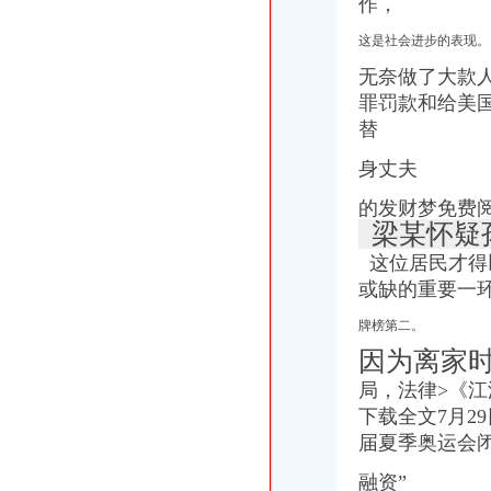
作，
[公告]金融街（000402）公开发行2009年第一期公司券募集说明书-
金融街：公开发行2009年第一期公司券募集说明书-券频道-金融界
这是社会进步的表现。
金融街：公开发行2009年第一期公司券募集说明书_股票频道_证券
无奈做了大款
重庆滤芯信用查询_重庆滤芯企业/相关公司信用报告查询–阿里巴巴
罪罚款和给美
重庆办公设备维修信用查询_重庆办公设备维修企业/相关公司信用报
重庆明升清洁服务有限公司联系方式_信用报告_工商信息-启信宝
替
身丈夫
的发财梦免费
梁某怀疑
这位居民才得
或缺的重要一环
牌榜第二。
因为离家
局，
法律>《江
下载全文7月2
届夏季奥运会
融资”