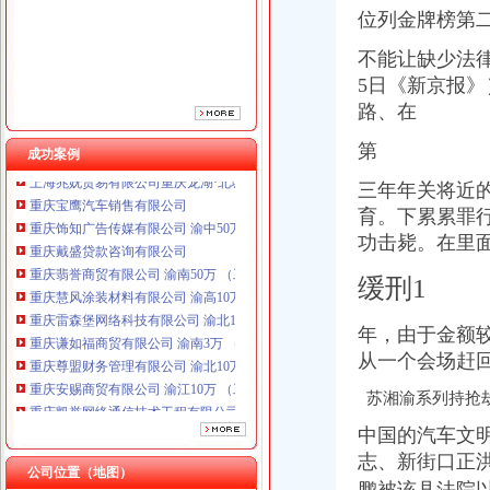
位列金牌榜第
不能让缺少法
5日《新京报
路、在
第
成功案例
重庆宝鹰汽车销售有限公司
重庆饰知广告传媒有限公司 渝中50万 （工商注册）
三年年关将近
重庆戴盛贷款咨询有限公司
育。下累累罪
重庆翡誉商贸有限公司 渝南50万 （工商注册）
功击毙。在里面
重庆慧风涂装材料有限公司 渝高10万 （工商注册）
重庆雷森堡网络科技有限公司 渝北10万 （工商注册）
缓刑1
重庆谦如福商贸有限公司 渝南3万 （公司转让）
重庆尊盟财务管理有限公司 渝北10万 （工商注册）
年，由于金额
重庆安赐商贸有限公司 渝江10万 （工商注册）
从一个会场赶
重庆凯誉网络通信技术工程有限公司渝中分公司 （工商注册）
上海兆妩贸易有限公司重庆龙湖·北城天街分公司 （工商注册）
苏湘渝系列持抢
重庆宝鹰汽车销售有限公司
中国的汽车文
重庆饰知广告传媒有限公司 渝中50万 （工商注册）
重庆戴盛贷款咨询有限公司
志、新街口正
公司位置（地图）
重庆翡誉商贸有限公司 渝南50万 （工商注册）