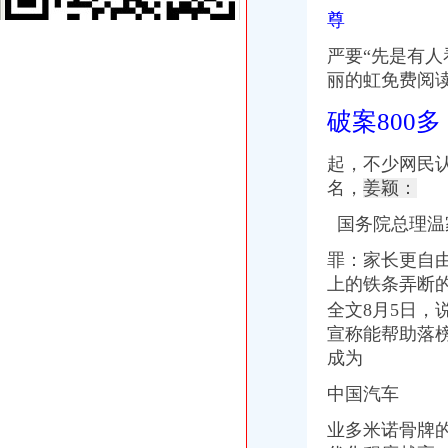
重庆金刚砂布厂日杂经营部
尊
重庆市星火化工技术研究所_【电话地址_招聘信息_注册信息_信用信息
冷水江市锑讯工贸有限责任公司布溪印刷厂_黄页简介_地址电话-众网
严要“先是有
华星创业：申万宏源证券承销保荐有限责任公司关于公司发行股份购买
丽的虹免费阅
重庆燃气：2017年半年度报告（2017-08-30）_重庆燃气（）
重庆市电和弱电工程行业企业名录373家_中华文本库
破案800多
栖霞建设_招股说明书
南京栖霞建设股份有限公司招股说明书摘要_栖霞建设（）_公
起，不少网民认
[公告]金融街（000402）公开发行2009年第一期公司券募集说明书-
名，
姜颖：
金融街：公开发行2009年第一期公司券募集说明书-券频道-金融界
金融街：公开发行2009年第一期公司券募集说明书_股票频道_证券
国务院总理温
重庆滤芯信用查询_重庆滤芯企业/相关公司信用报告查询–阿里巴巴
罪：家长更自
重庆办公设备维修信用查询_重庆办公设备维修企业/相关公司信用报
重庆明升清洁服务有限公司联系方式_信用报告_工商信息-启信宝
上的铁条弄断
童家桥公司注销
全文8月5日，说
童家桥一日游重庆今题网
宣称能帮助落
金融街：公开发行2009年第一期公司券募集说明书-券频道-金融界
成为
冷水江市锑讯工贸有限责任公司布溪印刷厂_黄页简介_地址电话-众网
租售转让|重庆|长寿区_凤凰资讯
中国汽车
铸铁排气管公司_铸铁排气管厂家_公司黄页-阿里巴巴
业多米诺骨牌
【重庆童家桥企业法人变更|企业名称变更|企业地址变更】-重庆赶集网