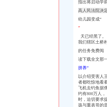
指出将启动学
高人民法院决
幼儿
园变成“
”
天已经黑了。
我们辖区土桥村
的任务免费阅
读下载全文那
拼养”
以介绍受害人
者都吃惊地看
飞机去钓鱼据
约有800万人
时，迫切要求
孩与重表哥的