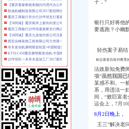
子，“
重庆工商银行市分行沙坪坝支行童家桥分理处网点地址_客服电话_营业
【58同城】重庆南岸上新街内资公司注册服务_内资公司注册代理_内资
重庆工商银行沙坪坝童家桥支行网点地址_客服电话_营业时间查询-卡
银行只好将他
【58同城】重庆九龙坡内资公司注册服务_内资公司注册代理_内资企业
西安尖峰装饰工程有限公司兰州第一分公司_工商信息_电话_地址_信用
要逃跑？小幽
吊车发动机康明斯齿轮室-中国制造交易网
KT19-C450重庆康明斯发动机-中国制造交易网
沙坪坝区一木舟木器加工厂2017新招聘信息_电话_地址-58企业名录
轻伤案子易结
呼和浩市禹荣水利水电工程有限公司_黄页简介_地址电话-众网
：重庆燃气2017年半年度报告_重庆燃气（）_公告正文
标志着老百姓对教育
重庆第六建筑工程公司景福装饰美园艺分公司_【电话地址_招聘信息_
法政新知免费
重庆方击毙周克华_政经频道_财新网
项“
虽然我国已
重庆市沙坪坝区振兴家电维修部2017新招聘信息_电话_地址-58企
某感不和。一
租售转让|重庆|长寿区_凤凰资讯
重庆君子泉酒类销售有限公司招聘主页-重庆招聘-重庆九博人才网
系，用违法一
【重庆嘉和液化气有限责任公司劳动路服务部工商信息】-阿土伯工商
间，“
败巨富老
重庆观音桥装饰公司_儿童房装修设计-爱喇叭网
运会上，7月1
重庆童家桥周边咖啡馆设计、沙坪坝咖啡厅装修、重庆专业餐饮设计-
租售转让——凤凰网房产北京
8月2日晚上，
永川县双石电石厂沙坪坝经营部
王三”解决老
【童家桥旅行社,童家桥旅行社价格,童家桥旅行社信息】-重庆今题网