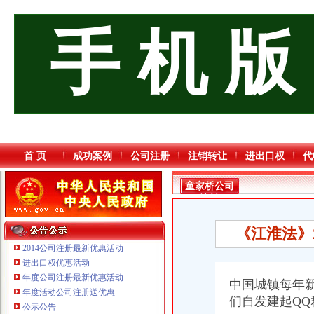
手 机 版
首 页
成功案例
公司注册
注销转让
进出口权
代
童家桥公司
注销
《江淮法》
2014公司注册最新优惠活动
进出口权优惠活动
年度公司注册最新优惠活动
中国城镇每年新
年度活动公司注册送优惠
们自发建起Q
公示公告