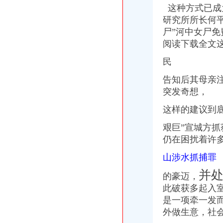
这种方式已成
研究所所长何
尸”河中女尸免
阅读下载全文这
民
告知后其母亲
突发奇想，
这样的建议到
艰巨”宣城方
仍在困扰着许
山涉水抓捕罪
并处
的豪迈，
此破获多起入
是一项牵一发
外做生意，社