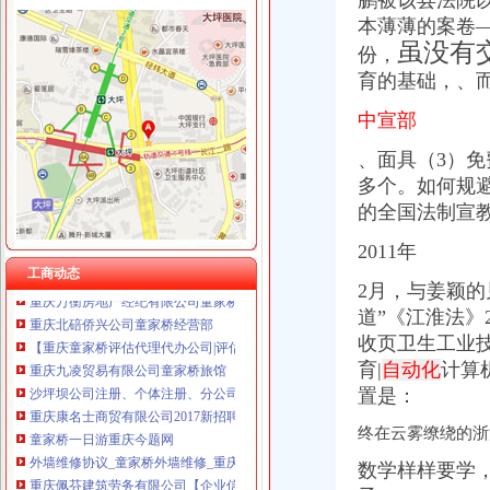
鹏被该县法院
重庆慧风涂装材料有限公司 渝高10万 （工商注册）
本薄薄的案卷
童家桥公司注销
重庆雷森堡网络科技有限公司 渝北10万 （工商注册）
虽没有
童家桥一日游重庆今题网
份，
重庆谦如福商贸有限公司 渝南3万 （公司转让）
金融街：公开发行2009年第一期公司券募集说明书-券频道-金融界
育的基础，、而
重庆尊盟财务管理有限公司 渝北10万 （工商注册）
冷水江市锑讯工贸有限责任公司布溪印刷厂_黄页简介_地址电话-众网
重庆安赐商贸有限公司 渝江10万 （工商注册）
租售转让|重庆|长寿区_凤凰资讯
中宣部
重庆凯誉网络通信技术工程有限公司渝中分公司 （工商注册）
铸铁排气管公司_铸铁排气管厂家_公司黄页-阿里巴巴
上海兆妩贸易有限公司重庆龙湖·北城天街分公司 （工商注册）
、面具（3）
【重庆童家桥企业法人变更|企业名称变更|企业地址变更】-重庆赶集网
多个。
如何规
重庆万衡房地产经纪有限公司童家桥分公司_【信用信息_诉讼信息_财
顺丰速运重庆有限公司童家桥营业部联系方式_信用报告_工商信息-启
的全国法制宣
重庆永辉超市有限公司沙坪坝区童家桥分公司2017新招聘信息_电话
2011年
重庆万衡房地产经纪有限公司童家桥分公司联系方式_信用报告_工商信
工商动态
重庆北碚侨兴公司童家桥经营部
2月，
与姜颖的
【重庆童家桥评估代理代办公司|评估机构】-重庆赶集网
道”《江淮法》
重庆九凌贸易有限公司童家桥旅馆
收页卫生工业技
沙坪坝公司注册、个体注册、分公司注册、代理记账重庆公司注册今
育|
自动化
计算
重庆康名士商贸有限公司2017新招聘信息_电话_地址-58企业名录
童家桥一日游重庆今题网
置是：
外墙维修协议_童家桥外墙维修_重庆外墙清洗-爱喇叭网
终在云雾缭绕的浙
重庆佩芬建筑劳务有限公司【企业信用,电话,地址,法人】_阿里
【重庆童家桥税务顾问代理代办公司|财务顾问|税务咨询】-重庆赶集网
数学样样要学
联迪机械制造有限公司2017新招聘信息_电话_地址-58企业名录