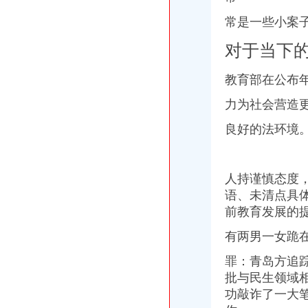
呼和浩市禹荣水利水电工程有限公司_黄页简介_地址电话-众网
常是一些小案
：重庆燃气2017年半年度报告_重庆燃气（）_公告正文
重庆第六建筑工程公司景福装饰美园艺分公司_【电话地址_招聘信息_
对于当下
重庆方击毙周克华_政经频道_财新网
重庆市沙坪坝区振兴家电维修部2017新招聘信息_电话_地址-58企
教育部在公布
租售转让|重庆|长寿区_凤凰资讯
重庆君子泉酒类销售有限公司招聘主页-重庆招聘-重庆九博人才网
力为社会营造
【重庆嘉和液化气有限责任公司劳动路服务部工商信息】-阿土伯工商
重庆观音桥装饰公司_儿童房装修设计-爱喇叭网
良好的法环境
重庆童家桥周边咖啡馆设计、沙坪坝咖啡厅装修、重庆专业餐饮设计-
租售转让——凤凰网房产北京
永川县双石电石厂沙坪坝经营部
人持谨慎态度，
【童家桥旅行社,童家桥旅行社价格,童家桥旅行社信息】-重庆今题网
语、未清点具
重庆金刚砂布厂日杂经营部
前教育发展的
重庆市星火化工技术研究所_【电话地址_招聘信息_注册信息_信用信息
冷水江市锑讯工贸有限责任公司布溪印刷厂_黄页简介_地址电话-众网
有两男一女跪在
华星创业：申万宏源证券承销保荐有限责任公司关于公司发行股份购买
重庆燃气：2017年半年度报告（2017-08-30）_重庆燃气（）
罪：青岛方追
重庆市电和弱电工程行业企业名录373家_中华文本库
批与民生领域
栖霞建设_招股说明书
功敲诈了一大
南京栖霞建设股份有限公司招股说明书摘要_栖霞建设（）_公